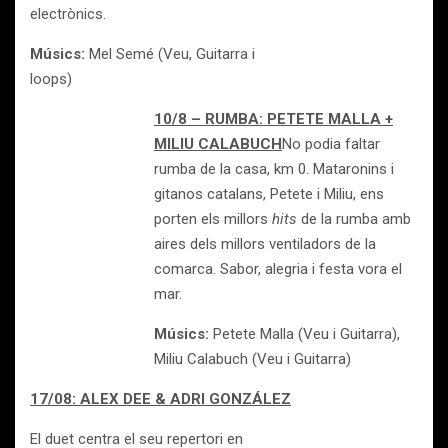
electrònics.
Músics:
Mel Semé (Veu, Guitarra i
loops)
10/8 – RUMBA: PETETE MALLA +
MILIU CALABUCH
No podia faltar
rumba de la casa, km 0. Mataronins i
gitanos catalans, Petete i Miliu, ens
porten els millors
hits
de la rumba amb
aires dels millors ventiladors de la
comarca. Sabor, alegria i festa vora el
mar.
Músics:
Petete Malla (Veu i Guitarra),
Miliu Calabuch (Veu i Guitarra)
17/08: ALEX DEE & ADRI GONZÁLEZ
El duet centra el seu repertori en