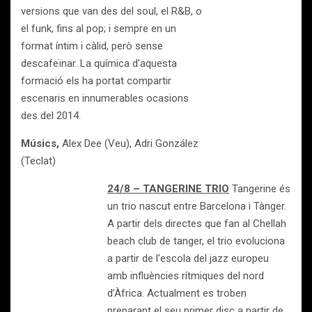
versions que van des del soul, el R&B, o
el funk, fins al pop; i sempre en un
format íntim i càlid, però sense
descafeïnar. La química d’aquesta
formació els ha portat compartir
escenaris en innumerables ocasions
des del 2014.
Músics,
Alex Dee (Veu), Adri González
(Teclat)
24/8 – TANGERINE TRIO
Tangerine és
un trio nascut entre Barcelona i Tànger.
A partir dels directes que fan al Chellah
beach club de tanger, el trio evoluciona
a partir de l’escola del jazz europeu
amb influències rítmiques del nord
d’Àfrica. Actualment es troben
preparant el seu primer disc a partir de