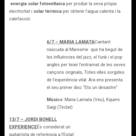
energia solar fotovoltaica
per produir la seva pròpia
electricitat i
solar tèrmica
per obtenir l’aigua calenta i la
calefacció.
6/7 – MARIA LAMATA
Cantant
nascuda al Maresme que ha begut de
les influències del jazz, el funk i el pop
anglès per teixir l’entramat de les seves
cançons originals, Totes elles sorgides
de l’experiència vital. Ara ens presenta
el seu primer disc “Ets un desastre”.
Músics:
Maria Lamata (Veu), Kquimi
Saigi (Teclat)
13/7 – JORDI BONELL
EXPERIENCE
És considerat un
guitarrista de referència a l’Estat