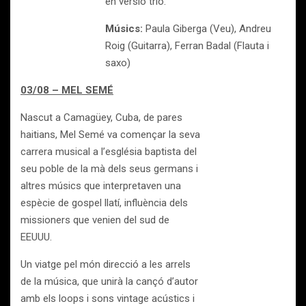
en versió trio.
Músics:
Paula Giberga (Veu), Andreu
Roig (Guitarra), Ferran Badal (Flauta i
saxo)
03/08 – MEL SEMÉ
Nascut a Camagüey, Cuba, de pares
haitians, Mel Semé va començar la seva
carrera musical a l’església baptista del
seu poble de la mà dels seus germans i
altres músics que interpretaven una
espècie de gospel llatí, influència dels
missioners que venien del sud de
EEUUU.
Un viatge pel món direcció a les arrels
de la música, que unirà la cançó d’autor
amb els loops i sons vintage acústics i