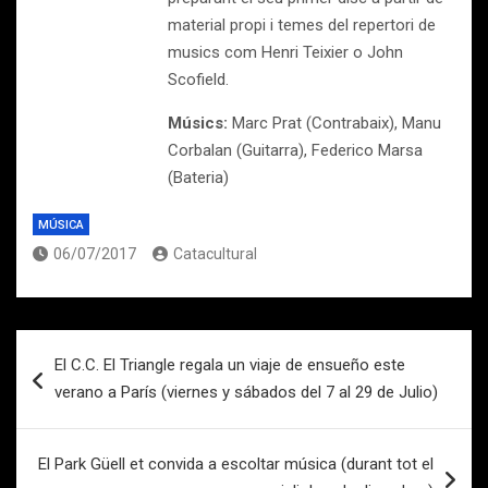
material propi i temes del repertori de
musics com Henri Teixier o John
Scofield.
Músics:
Marc Prat (Contrabaix), Manu
Corbalan (Guitarra), Federico Marsa
(Bateria)
MÚSICA
06/07/2017
Catacultural
Navegación
El C.C. El Triangle regala un viaje de ensueño este
de
verano a París (viernes y sábados del 7 al 29 de Julio)
entradas
El Park Güell et convida a escoltar música (durant tot el