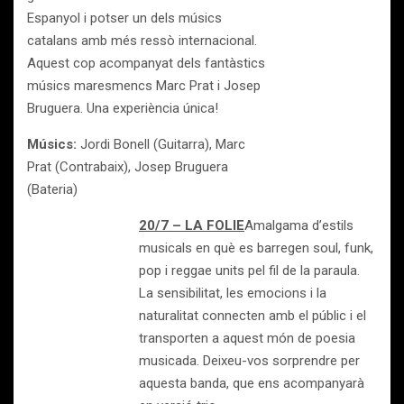
Espanyol i potser un dels músics
catalans amb més ressò internacional.
Aquest cop acompanyat dels fantàstics
músics maresmencs Marc Prat i Josep
Bruguera. Una experiència única!
Músics:
Jordi Bonell (Guitarra), Marc
Prat (Contrabaix), Josep Bruguera
(Bateria)
20/7 – LA FOLIE
Amalgama d’estils
musicals en què es barregen soul, funk,
pop i reggae units pel fil de la paraula.
La sensibilitat, les emocions i la
naturalitat connecten amb el públic i el
transporten a aquest món de poesia
musicada. Deixeu-vos sorprendre per
aquesta banda, que ens acompanyarà