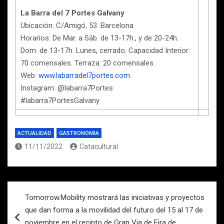
La Barra del 7 Portes Galvany
Ubicación: C/Amigó, 53. Barcelona
Horarios: De Mar. a Sáb. de 13-17h., y de 20-24h.
Dom. de 13-17h. Lunes, cerrado. Capacidad Interior:
70 comensales. Terraza: 20 comensales.
Web:
www.labarradel7portes.com
Instagram: @labarra7Portes
#labarra7PortesGalvany
ACTUALIDAD
GASTRONOMIA
11/11/2022
Catacultural
Navegación
Tomorrow.Mobility mostrará las iniciativas y proyectos
de
que dan forma a la movilidad del futuro del 15 al 17 de
entradas
noviembre en el recinto de Gran Via de Fira de