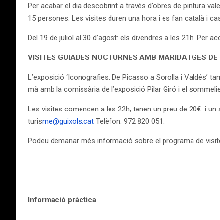
Per acabar el dia descobrint a través d’obres de pintura val
15 persones. Les visites duren una hora i es fan català i cas
Del 19 de juliol al 30 d’agost: els divendres a les 21h. Per ac
VISITES GUIADES NOCTURNES AMB MARIDATGES DE 
L’exposició ‘Iconografies. De Picasso a Sorolla i Valdés’ tam
mà amb la comissària de l’exposició Pilar Giró i el sommelie
Les visites comencen a les 22h, tenen un preu de 20€ i un af
turis
me@guixols.cat
Telèfon: 972 820 051.
Podeu demanar més informació sobre el programa de visites g
Informació pràctica