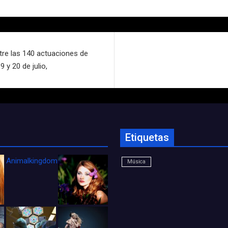
tre las 140 actuaciones de
 y 20 de julio,
Etiquetas
Animalkingdom_FichaCine
Música