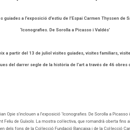
s guiades a l’exposició d’estiu de l’Espai Carmen Thyssen de Sa
‘Iconografies. De Sorolla a Picasso i Valdés’
a partir del 13 de juliol visites guiades, visites familiars, visi
ues del darrer segle de la història de l’art a través de 46 obres 
ian Opie s’inclouen a l’exposició ‘Iconografies. De Sorolla a Picasso
 Feliu de Guíxols. La mostra col·lectiva, que romandrà oberta fins al
nen dels fons de la Col·lecció Fundació Bancaixa i de la Col·lecció 