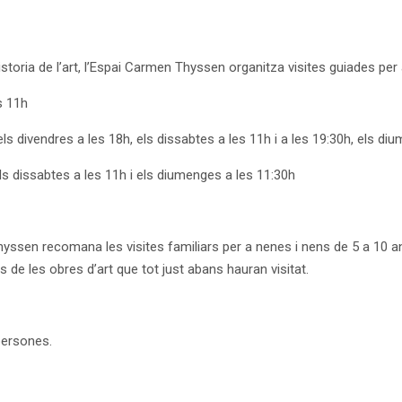
istoria de l’art, l’Espai Carmen Thyssen organitza visites guiades per 
es 11h
, els divendres a les 18h, els dissabtes a les 11h i a les 19:30h, els d
els dissabtes a les 11h i els diumenges a les 11:30h
hyssen recomana les visites familiars per a nenes i nens de 5 a 10 a
 de les obres d’art que tot just abans hauran visitat.
persones.