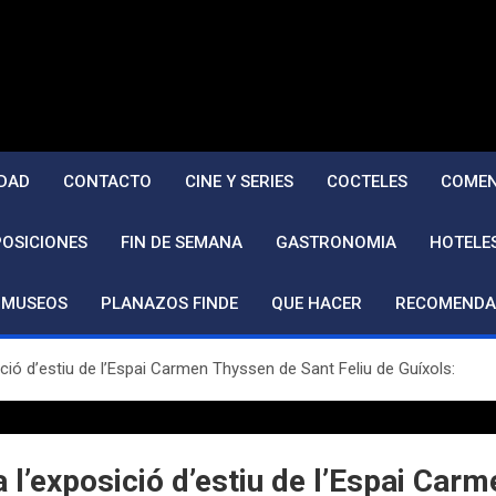
DAD
CONTACTO
CINE Y SERIES
COCTELES
COMEN
POSICIONES
FIN DE SEMANA
GASTRONOMIA
HOTELE
MUSEOS
PLANAZOS FINDE
QUE HACER
RECOMENDA
ció d’estiu de l’Espai Carmen Thyssen de Sant Feliu de Guíxols:
 l’exposició d’estiu de l’Espai Car