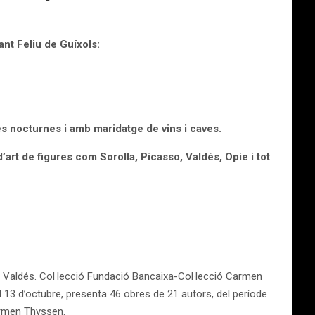
nt Feliu de Guíxols:
tes nocturnes i amb maridatge de vins i caves.
d’art de figures com Sorolla, Picasso, Valdés, Opie i tot
 i Valdés. Col·lecció Fundació Bancaixa-Col·lecció Carmen
 13 d’octubre, presenta 46 obres de 21 autors, del període
Carmen Thyssen.