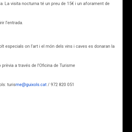
la. La visita nocturna té un preu de 15€ i un aforament de
ir l’entrada.
t especials on l’art i el món dels vins i caves es donaran la
 prèvia a través de l’Oficina de Turisme
ls: turis
me@guixols.cat
/ 972 820 051