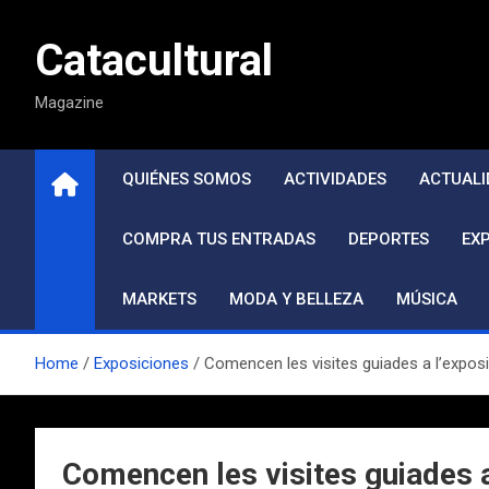
Saltar
al
Catacultural
contenido
Magazine
QUIÉNES SOMOS
ACTIVIDADES
ACTUALI
COMPRA TUS ENTRADAS
DEPORTES
EX
MARKETS
MODA Y BELLEZA
MÚSICA
Home
Exposiciones
Comencen les visites guiades a l’exposi
Comencen les visites guiades a