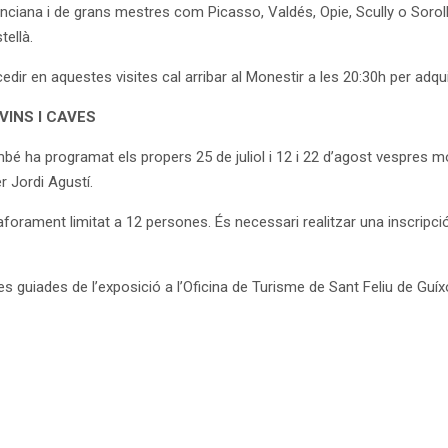
enciana i de grans mestres com Picasso, Valdés, Opie, Scully o Sorol
tellà.
cedir en aquestes visites cal arribar al Monestir a les 20:30h per adquir
VINS I CAVES
bé ha programat els propers 25 de juliol i 12 i 22 d’agost vespres mol
r Jordi Agustí.
orament limitat a 12 persones. És necessari realitzar una inscripció
uiades de l’exposició a l’Oficina de Turisme de Sant Feliu de Guíxo