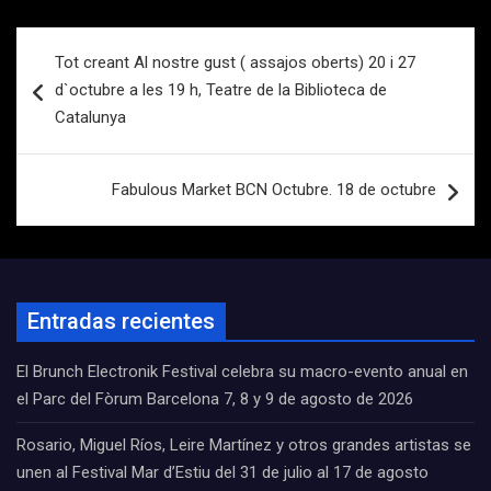
Navegación
Tot creant Al nostre gust ( assajos oberts) 20 i 27
de
d`octubre a les 19 h, Teatre de la Biblioteca de
entradas
Catalunya
Fabulous Market BCN Octubre. 18 de octubre
Entradas recientes
El Brunch Electronik Festival celebra su macro-evento anual en
el Parc del Fòrum Barcelona 7, 8 y 9 de agosto de 2026
Rosario, Miguel Ríos, Leire Martínez y otros grandes artistas se
unen al Festival Mar d’Estiu del 31 de julio al 17 de agosto