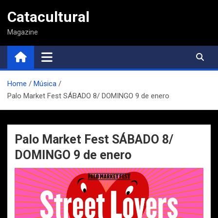
Saltar
Catacultural
al
contenido
Magazine
Home
Música
Palo Market Fest SÁBADO 8/ DOMINGO 9 de enero
Palo Market Fest SÁBADO 8/
DOMINGO 9 de enero