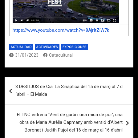
https://www.youtube.com/watch?v=8AjrItZiW7k
ACTUALIDAD
ACTIVIDADES
EXPOSICIONES
31/01/2023
Catacultural
Navegación
3 DESITJOS de Cia. La Sinàptica del 15 de març al 7 d
de
´abril – El Malda
entradas
El TNC estrena ‘Vent de garbí i una mica de por’, una
obra de Maria Aurèlia Capmany amb versió d’Albert
Boronat i Judith Pujol del 16 de març al 16 d’abril