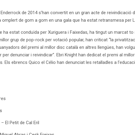
Enderrock de 2014 s’han convertit en un gran acte de reivindicació de 
a omplert de gom a gom en una gala que ha estat retransmesa per La 
e ha estat conduïda per Xuriguera i Faixedas, ha tingut un marcat to rei
illor grup de pop-rock per votació popular, han criticat “la privatitz
uanyadors del premi al millor disc català en altres llengües, han vol
r per denunciar i reivindicar”. Ebri Knight han dedicat el premi al mill
rs. Els ebrencs Quico el Célio han denunciat les retalladles a l’educaci
res
es
 El Petit de Cal Eril
Miquel Abras i Cesk Freixas