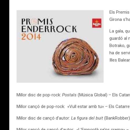
Els Premis 
Girona s’h
La gala, qu
guardó al m
Botrako, g
ha de servi
Illes Balea
Millor disc de pop-rock:
Postals
(Música Global) – Els Catar
Millor cançó de pop-rock: «Vull estar amb tu» – Els Catarr
Millor disc de cançó d’autor:
La figura del buit
(BankRobber) –
Millor cançó de cançó d’autor: «L’Empordà se’ns crema» – 