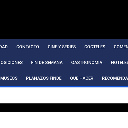
DAD
CONTACTO
CINE Y SERIES
COCTELES
COMEN
POSICIONES
FIN DE SEMANA
GASTRONOMIA
HOTELE
MUSEOS
PLANAZOS FINDE
QUE HACER
RECOMENDA