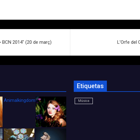
 > BCN 2014″ (20 de març)
L’Orfe del
Etiquetas
Animalkingdom_FichaCine
Música