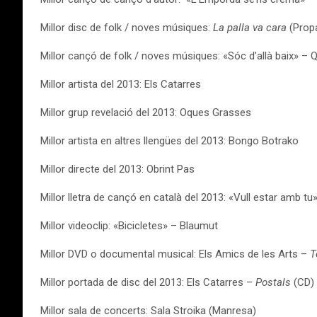
Millor disc de folk / noves músiques:
La palla va cara
(Propa
Millor cançó de folk / noves músiques: «Sóc d’allà baix» – Qui
Millor artista del 2013: Els Catarres
Millor grup revelació del 2013: Oques Grasses
Millor artista en altres llengües del 2013: Bongo Botrako
Millor directe del 2013: Obrint Pas
Millor lletra de cançó en català del 2013: «Vull estar amb tu
Millor videoclip: «Bicicletes» – Blaumut
Millor DVD o documental musical: Els Amics de les Arts –
T
Millor portada de disc del 2013: Els Catarres –
Postals
(CD)
Millor sala de concerts: Sala Stroika (Manresa)