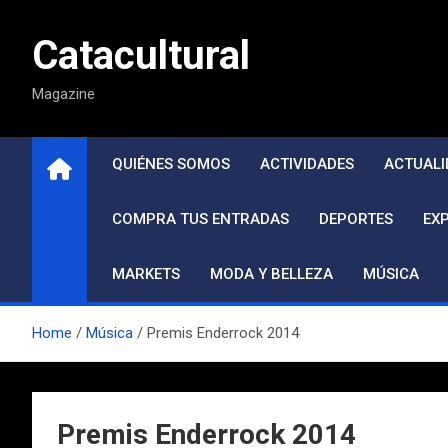
Saltar
al
Catacultural
contenido
Magazine
QUIÉNES SOMOS
ACTIVIDADES
ACTUALI
COMPRA TUS ENTRADAS
DEPORTES
EX
MARKETS
MODA Y BELLEZA
MÚSICA
Home
Música
Premis Enderrock 2014
Premis Enderrock 2014