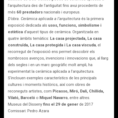
l’arquitectura des de l’antiguitat fins avui procedents de
més
60 prestadors
nacionals i europeus.
D’obra. Ceràmica aplicada a l’arquitectura
és la primera
exposició dedicada als
usos, funcions, simbolisme i
estètica
d’aquest tipus de ceràmica. Organitzada en
quatre àmbits temàtics:
La casa projectada, La casa
construïda, La casa protegida i La casa viscuda
, el
recorregut de l’exposició ens permet descobrir els
nombrosos avenços, invencions i innovacions que, al llarg
dels segles i en un marc geogràfic molt ampli, ha
experimentat la ceràmica aplicada a l’arquitectura.
S’inclouen exemples característics de les principals
cultures i moments històrics, així com obres de
reconeguts artistes, com
Picasso, Miró, Dalí, Chillida,
Vilató, Barceló
o
Miquel Navarro
, entre altres.
Museus del Disseny
fins el 29 de gener
de 2017
Comissari: Pedro Azara