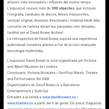
artistes més innovadors i influents del nostre temps.
L’exposició reuneix més de
300 objectes
, que inclouen
fotografia, caràtules de discos, lletres manuscrites,
vestuari original, dissenys d’escenaris i material inèdit dels
concerts de l’artista durant les passades cinc dècades,
facilitat per el ‘David Bowie Archive’.
La retrospectiva de David Bowie suposa una experiència
audiovisual completa gràcies a l’ús de la més avançada
tecnologia multimèdia
.
L’exposició David Bowie Is està organitzada pel Victoria
and Albert Museum de Londres.
Comissaris: Victoria Broackes i Geoffrey Marsh, Theatre
and Performance del V&A
Organitzadors de
David Bowie Is
a Barcelona:
Entertaintment y Sold Out
Entrades a la venda a
www.davidbowieis.es
i
www.ticketea.es
a partir del 9 de gener. Els preus d’aquesta