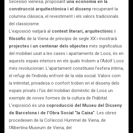
Secessió vienesa, proposant
una economia en la
construcció arquitectònica i el disseny
recuperant la
columna clàssica, el revestiment i els valors tradicionals
del classicisme.
L’exposició viatjarà al
context literari, arquitectònic i
filosòfic
de la Viena de principis de segle XX i mostrarà
projectes i un centenar dels objectes
més significatius
del mobiliari usat a les cases i apartaments de Loos, és en
aquests espais interiors en els quals trobem a l’Adolf Loos
més revolucionari. L’apartament constitueix l’esfera íntima,
el refugi de l’individu enfront de la vida social. Valors com
la intimitat, privadesa o confort troben en el disseny dels
espais privats i l’ús del mobiliari domèstic de Loos un
exemple de noves formes de la cultura de l’hàbitat.
L’exposició és una
coproducció del Museu del Disseny
de Barcelona i de l’Obra Social “la Caixa”
. Les obres
procedeixen de la Col·lecció Hummel de Viena, de
l’Albertina Museum de Viena, del