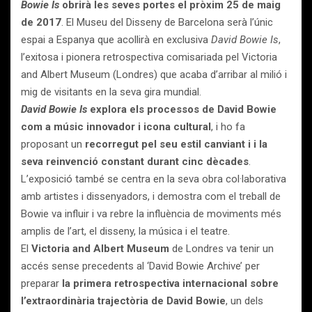
Bowie Is
obrirà les seves portes el pròxim 25 de maig
de 2017
. El Museu del Disseny de Barcelona serà l’únic
espai a Espanya que acollirà en exclusiva
David Bowie Is
,
l’exitosa i pionera retrospectiva comisariada pel Victoria
and Albert Museum (Londres) que acaba d’arribar al milió i
mig de visitants en la seva gira mundial.
David Bowie Is
explora els processos de David Bowie
com a músic innovador i icona cultural
, i ho fa
proposant un
recorregut pel seu estil canviant i i la
seva reinvenció constant durant cinc dècades
.
L’exposició també se centra en la seva obra col·laborativa
amb artistes i dissenyadors, i demostra com el treball de
Bowie va influir i va rebre la influència de moviments més
amplis de l’art, el disseny, la música i el teatre.
El
Victoria and Albert Museum
de Londres va tenir un
accés sense precedents al ‘David Bowie Archive’ per
preparar
la primera retrospectiva internacional sobre
l’extraordinària trajectòria de David Bowie
, un dels