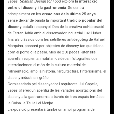
Tapas. Spanish Design for Food
explora
la interacció
entre el disseny i la gastronomia
. Se centra
principalment en les
creacions dels últims 25 anys
sense deixar de banda la important
tradició popular del
disseny
català i espanyol. Des de la creativa col·laboració
de Ferran Adrià amb el dissenyador industrial Luki Huber
fins als clàssics com les setrilleres antidegoteig de Rafael
Marquina, passant per objectes de disseny tan quotidians
com el porró o la paella. Més de 250 peces -utensilis,
aparells, recipients, mobiliari-, vídeos i fotografies que
interrelacionen el món de la cultura material de
l’alimentació, amb la història, l’arquitectura, l’interiorisme, el
disseny industrial i gràfic.
Comissariada pel dissenyador i arquitecte Juli Capella,
Tapas
ofereix un aperitiu de les variades aportacions del
disseny a la gastronomia a través de tres espais temàtics:
la Cuina, la Taula i el Menjar.
L’exposició presentarà també un ampli programa de