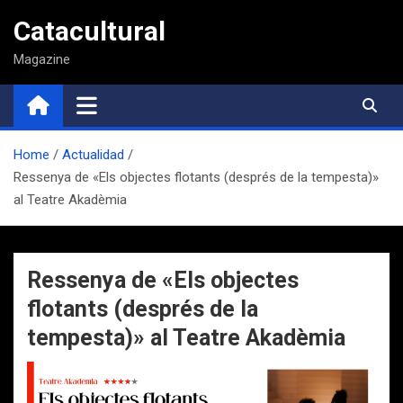
Saltar
Catacultural
al
contenido
Magazine
Home
Actualidad
Ressenya de «Els objectes flotants (després de la tempesta)»
al Teatre Akadèmia
Ressenya de «Els objectes
flotants (després de la
tempesta)» al Teatre Akadèmia