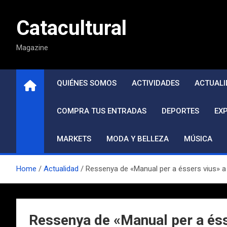
Saltar
al
Catacultural
contenido
Magazine
QUIÉNES SOMOS
ACTIVIDADES
ACTUALI
COMPRA TUS ENTRADAS
DEPORTES
EX
MARKETS
MODA Y BELLEZA
MÚSICA
Home
Actualidad
Ressenya de «Manual per a éssers vius» a 
Ressenya de «Manual per a ésse