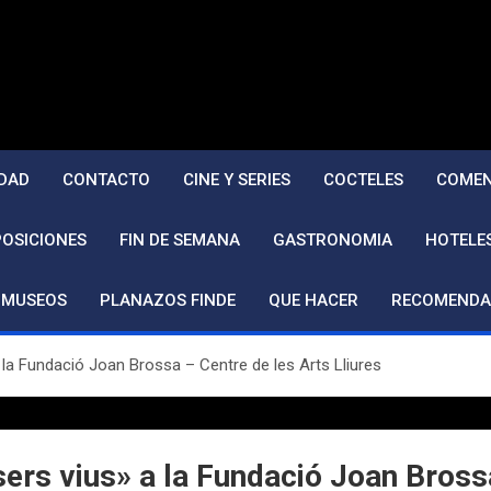
DAD
CONTACTO
CINE Y SERIES
COCTELES
COMEN
POSICIONES
FIN DE SEMANA
GASTRONOMIA
HOTELE
MUSEOS
PLANAZOS FINDE
QUE HACER
RECOMENDA
la Fundació Joan Brossa – Centre de les Arts Lliures
rs vius» a la Fundació Joan Brossa