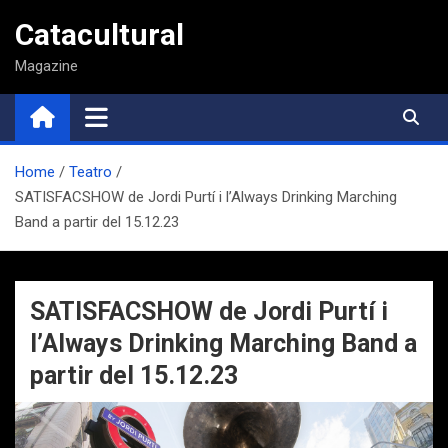
Saltar
Catacultural
al
contenido
Magazine
Home
Teatro
SATISFACSHOW de Jordi Purtí i l’Always Drinking Marching
Band a partir del 15.12.23
SATISFACSHOW de Jordi Purtí i
l’Always Drinking Marching Band a
partir del 15.12.23