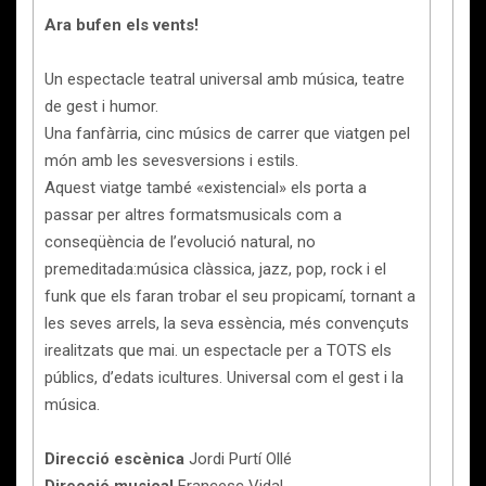
Ara bufen els vents!
Un espectacle teatral universal amb música, teatre
de gest i humor.
Una fanfàrria, cinc músics de carrer que viatgen pel
món amb les sevesversions i estils.
Aquest viatge també «existencial» els porta a
passar per altres formatsmusicals com a
conseqüència de l’evolució natural, no
premeditada:música clàssica, jazz, pop, rock i el
funk que els faran trobar el seu propicamí, tornant a
les seves arrels, la seva essència, més convençuts
irealitzats que mai. un espectacle per a TOTS els
públics, d’edats icultures. Universal com el gest i la
música.
Direcció escènica
Jordi Purtí Ollé