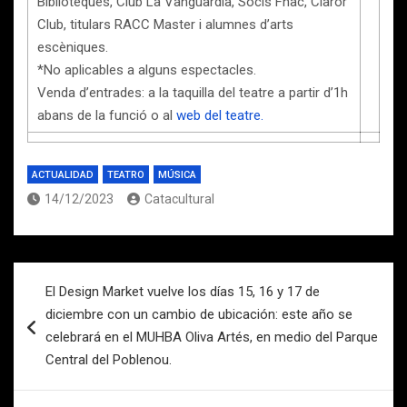
Biblioteques, Club La Vanguardia, Socis Fnac, Claror
Club, titulars RACC Master i alumnes d’arts
escèniques.
*No aplicables a alguns espectacles.
Venda d’entrades: a la taquilla del teatre a partir d’1h
abans de la funció o al
web del teatre.
ACTUALIDAD
TEATRO
MÚSICA
14/12/2023
Catacultural
Navegación
El Design Market vuelve los días 15, 16 y 17 de
de
diciembre con un cambio de ubicación: este año se
entradas
celebrará en el MUHBA Oliva Artés, en medio del Parque
Central del Poblenou.