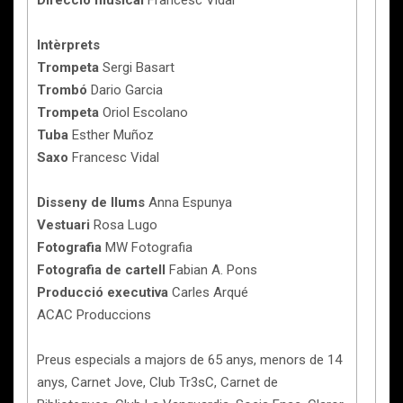
Direcció musical
Francesc Vidal
Intèrprets
Trompeta
Sergi Basart
Trombó
Dario Garcia
Trompeta
Oriol Escolano
Tuba
Esther Muñoz
Saxo
Francesc Vidal
Disseny de llums
Anna Espunya
Vestuari
Rosa Lugo
Fotografia
MW Fotografia
Fotografia de cartell
Fabian A. Pons
Producció executiva
Carles Arqué
ACAC Produccions
Preus especials a majors de 65 anys, menors de 14
anys, Carnet Jove, Club Tr3sC, Carnet de