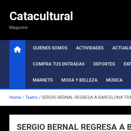
Saltar
al
Catacultural
contenido
Magazine
QUIÉNES SOMOS
ACTIVIDADES
ACTUALI
COMPRA TUS ENTRADAS
DEPORTES
EX
MARKETS
MODA Y BELLEZA
MÚSICA
Home
Teatro
SERGIO BERNAL REGRESA A BARCELONA TRAS 
SERGIO BERNAL REGRESA A 