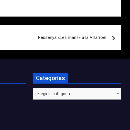
Ressenya «Les mans» a la Villarroel
Categorías
Categorías