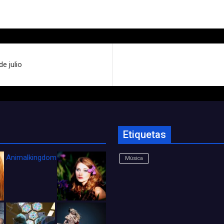
e julio
Etiquetas
Animalkingdom_FichaCine
Música