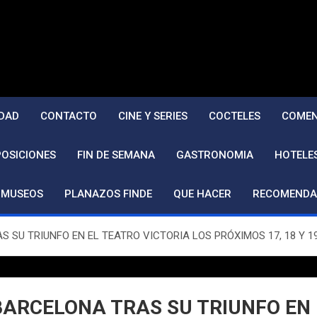
DAD
CONTACTO
CINE Y SERIES
COCTELES
COMEN
POSICIONES
FIN DE SEMANA
GASTRONOMIA
HOTELE
MUSEOS
PLANAZOS FINDE
QUE HACER
RECOMENDA
SU TRIUNFO EN EL TEATRO VICTORIA LOS PRÓXIMOS 17, 18 Y 19
BARCELONA TRAS SU TRIUNFO EN 