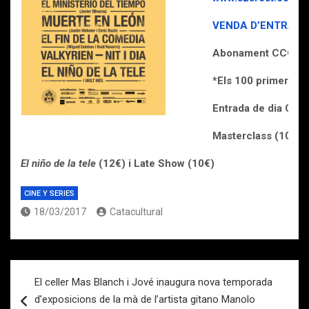
VENDA D’ENTRADE
Abonament CCCB 21 
*Els 100 primers a
Entrada de dia CCCB
Masterclass (10€)
El niño de la tele
(12€) i Late Show (10€)
CINE Y SERIES
18/03/2017
Catacultural
Navegación
El celler Mas Blanch i Jové inaugura nova temporada
de
d’exposicions de la mà de l’artista gitano Manolo