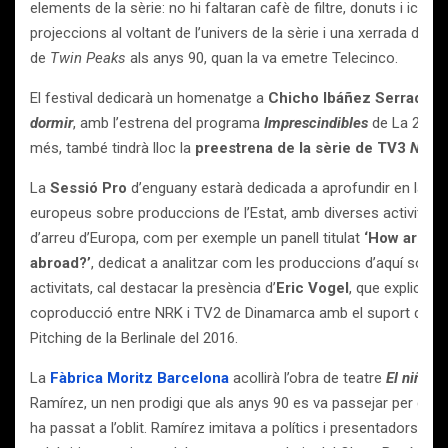
elements de la sèrie: no hi faltaran cafè de filtre, donuts i icono
projeccions al voltant de l’univers de la sèrie i una xerrada de
Da
de
Twin Peaks
als anys 90, quan la va emetre Telecinco.
El festival dedicarà un homenatge a
Chicho Ibáñez Serrador,
dormir
, amb l’estrena del programa
Imprescindibles
de La 2 dedi
més, també tindrà lloc la
preestrena de la sèrie de TV3
Nit i 
La
Sessió Pro
d’enguany estarà dedicada a aprofundir en la co
europeus sobre produccions de l’Estat, amb diverses activitats
d’arreu d’Europa, com per exemple un panell titulat
‘How are Ca
abroad?’
, dedicat a analitzar com les produccions d’aquí són vis
activitats, cal destacar la presència d’
Eric Vogel
, que explicarà
coproducció entre NRK i TV2 de Dinamarca amb el suport de DR,
Pitching de la Berlinale del 2016.
La
Fàbrica Moritz Barcelona
acollirà l’obra de teatre
El niño de
Ramírez, un nen prodigi que als anys 90 es va passejar per diver
ha passat a l’oblit. Ramírez imitava a polítics i presentadors, 