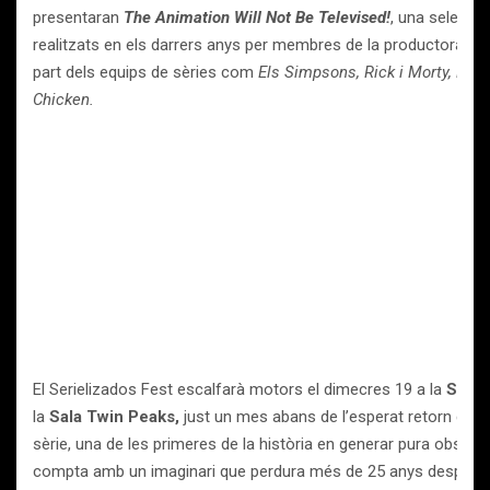
presentaran
The Animation Will Not Be Televised!
, una selecci
realitzats en els darrers anys per membres de la productora i p
part dels equips de sèries com
Els Simpsons, Rick i Morty, Bob
Chicken.
El Serielizados Fest escalfarà motors el dimecres 19 a la
Sala 
la
Sala Twin Peaks,
just un mes abans de l’esperat retorn de l
sèrie, una de les primeres de la història en generar pura obsess
compta amb un imaginari que perdura més de 25 anys després.