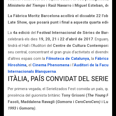
Ministerio del Tiempo
i Raúl Navarro i Miguel Esteban, de
El 
La Fàbrica Moritz Barcelona acollirà el dissabte 22 l’obra 
Late Show, que posarà punt i final a aquesta quarta edició.
La
4a edició
del
Festival Internacional de Sèries de Barcel
celebrarà els dies
19, 20, 21 i 22 d’abril de 2017
. Enguany el 
tindrà el Hall i l’Auditori del
Centre de Cultura Contemporània
seu central, concentrant el gran gruix d’activitats el divendres 21
d’altres espais com la
Filmoteca de Catalunya
,
la
Fàbrica Mo
Hiroshima
,
el
Cinema Phenomena
i l’
Auditori de la Faculta
Internacionals Blanquerna
.
ITÀLIA, PAÍS CONVIDAT DEL SERIEL
Per primera vegada, el Serielizados Fest convida un país, que 
presència del guionista britànic
Tony Grisoni (
The Young Pope)
Fasoli, Maddalena Ravagli (
Gomorra
i
CeroCeroCero)
i Ludovi
1993
i
Gomorra)
.