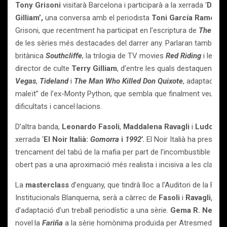
Tony Grisoni
visitarà Barcelona i participarà a la xerrada ‘
De
Th
Gilliam’,
una conversa amb el periodista
Toni García Ramon,
o
Grisoni, que recentment ha participat en l’escriptura de
The You
de les sèries més destacades del darrer any. Parlaran també sob
britànica
Southcliffe
, la trilogia de TV movies
Red Riding
i les s
director de culte
Terry Gilliam
, d’entre les quals destaquen
Mie
Vegas
,
Tideland
i
The Man Who Killed Don Quixote
, adaptació d
maleït” de l’ex-Monty Python, que sembla que finalment veurà l
dificultats i cancel·lacions.
D’altra banda,
Leonardo Fasoli
,
Maddalena Ravagli
i
Ludovic
xerrada ‘
El Noir Italià:
Gomorra
i
1992′
.
El Noir Italià ha pres for
trencament del tabú de la mafia per part de l’incombustible peri
obert pas a una aproximació més realista i incisiva a les claveg
La
masterclass
d’enguany, que tindrà lloc a l’Auditori de la Fa
Institucionals Blanquerna, serà a càrrec de
Fasoli
i
Ravagli,
que 
d’adaptació d’un treball periodístic a una sèrie.
Gema R. Neira
,
novel·la
Fariña
a la sèrie homònima produïda per Atresmedia que 