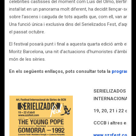
celebrities castisses del moment com Luis del Olmo, Bertín Osbo
instal·lat en un panorama molt diferent, ha decidit llençar-se sob
sobre l’ascens i caiguda de tots aquells que, com ell, van anar a p
Una funció única i exclusiva dins del Serielizados Fest, d’aques
el passat octubre.
El festival posarà punt i final a aquesta quarta edició amb el
Lat
Moritz Barcelona, una nit d’actuacions d’humoristes d’àmbit naci
món de les sèries.
En els següents enllaços, pots consultar tota la
programac
SERIELIZADOS FES
INTERNACIONAL D
19, 20, 21 i 22 d’ab
CCCB i altres espai
www.szsfest.com