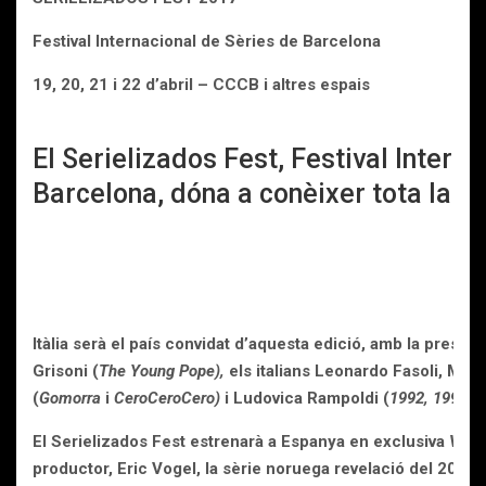
Festival Internacional de Sèries de Barcelona
19, 20, 21 i 22 d’abril – CCCB i altres espais
El Serielizados Fest, Festival Intern
Barcelona, dóna a conèixer tota la 
Itàlia serà el país convidat d’aquesta edició, amb la presèn
Grisoni (
The Young Pope),
els italians Leonardo Fasoli, Mad
(
Gomorra
i
CeroCeroCero)
i Ludovica Rampoldi (
1992, 1993
i
El Serielizados Fest estrenarà a Espanya en exclusiva
Valk
productor, Eric Vogel, la sèrie noruega revelació del 2017