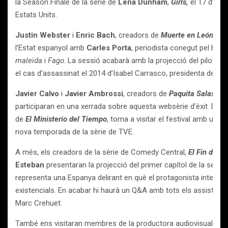
la Season Finale de la sèrie de
Lena Dunham
,
Girls,
el 17 d’abr
Estats Units.
Justin Webster
i
Enric Bach
, creadors de
Muerte en León
conv
l’Estat espanyol amb
Carles Porta
, periodista conegut pel best
maleïda
i
Fago
. La sessió acabarà amb la projecció del pilot de
el cas d’assassinat el 2014 d’Isabel Carrasco, presidenta de la D
Javier Calvo
i
Javier Ambrossi
, creadors de
Paquita Salas
,
i e
participaran en una xerrada sobre aquesta websèrie d’èxit. D’al
de
El Ministerio del Tiempo
, torna a visitar el festival amb una 
nova temporada de la sèrie de TVE.
A més, els creadors de la sèrie de Comedy Central,
El Fin de l
Esteban
presentaran la projecció del primer capítol de la sego
representa una Espanya delirant en què el protagonista intenta
existencials. En acabar hi haurà un Q&A amb tots els assistents,
Marc Crehuet.
També ens visitaran membres de la productora audiovisual de 