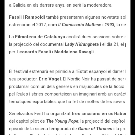
a Galícia en els darrers anys, en serà la moderadora.
Fasoli
i
Rampoldi
també presentaran algunes novetats sobre n
estrenaran el 2017, com
Il Comissario Maltese
i
1993,
la seqüel
La
Filmoteca de Catalunya
acollirà dues sessions sobre el país
la projecció del documental
Lady N’drangheta
i el dia 21, el prim
per
Leonardo Fasoli
i
Maddalena Ravagli
.
El festival estrenarà en primícia a l’Estat espanyol el darrer Nor
seu productor,
Eric Vogel
. El Nordic Noir ha passat de ser un
proclamar com un dels gèneres en majúscules de la ficció conte
pel·lícules i sèries comparteixen un imaginari amb un caràcter 
temàtiques exportables, que ha fet de moltes de les seves propo
Serielizados Fest ha organitzat
tres sessions en col·laborac
del capitol pilot de
The Young Pope
; la projecció del capítol
La b
episodi de la sisena temporada de
Game of Thrones
i
la projecc