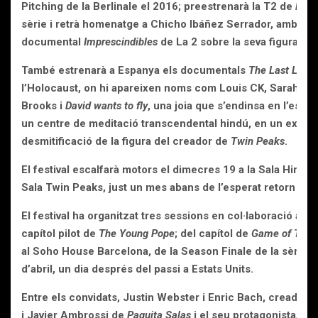
Pitching de la Berlinale el 2016; preestrenarà la T2 de
Nit i
sèrie i retrà homenatge a Chicho Ibáñez Serrador, amb l’es
documental
Imprescindibles
de La 2 sobre la seva figura.
També estrenarà a Espanya els documentals
The Last Laug
l’Holocaust, on hi apareixen noms com Louis CK, Sarah Sil
Brooks i
David wants to fly
, una joia que s’endinsa en l’estra
un centre de meditació transcendental hindú, en un exercici
desmitificació de la figura del creador de
Twin Peaks
.
El festival escalfarà motors el dimecres 19 a la Sala Hirosh
Sala Twin Peaks, just un mes abans de l’esperat retorn de l
El festival ha organitzat tres sessions en col·laboració am
capítol pilot de
The Young Pope
;
del capítol de
Game of Thron
al Soho House Barcelona, de la Season Finale de la sèrie
d’abril, un dia després del passi a Estats Units.
Entre els convidats, Justin Webster i Enric Bach, creadors
i Javier Ambrossi de
Paquita Salas
i el seu protagonista
,
Bra