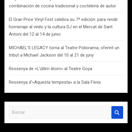
combinación de cocina tradicional y coctelería de autor
El Gran Price Vinyl Fest celebra su 7ª edición: para rendir
homenaje al vinilo y la cultura DJ en el Mercat de Sant
Antoni del 12 al 14 de junio
MICHAEL’S LEGACY torna al Teatre Poliorama, oferint un
tribut a Michael Jackson del 10 al 21 de juny
Ressenya de «L’últim àtom» al Teatre Goya
Ressenya d'»Aquesta tempesta» a la Sala Fènix
B
u
s
c