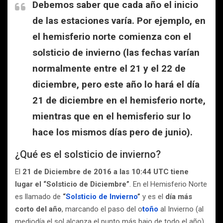
Debemos saber que
cada año el inicio
de las estaciones varía
. Por ejemplo, en
el hemisferio norte
comienza
con el
solsticio de invierno (las fechas varían
normalmente
entre el 21 y el 22 de
diciembre,
pero este año lo hará el día
21 de diciembre en el hemisferio norte,
mientras que en el hemisferio sur lo
hace los mismos días pero de junio).
¿Qué es el solsticio de invierno?
El
21 de Diciembre de 2016 a las 10:44 UTC tiene
lugar el “Solsticio de Diciembre”
. En el Hemisferio Norte
es llamado de
“
Solsticio de Invierno
”
y es el
día más
corto del año
, marcando el paso del o
toño
al Invierno (al
mediodía el sol alcanza el punto más bajo de todo el año).