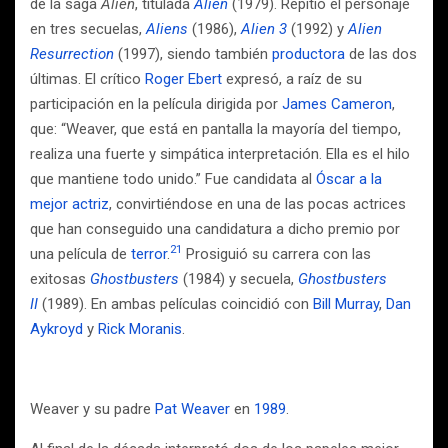
de la saga
Alien
, titulada
Alien
(1979). Repitió el personaje
en tres secuelas,
Aliens
(1986),
Alien 3
(1992) y
Alien
Resurrection
(1997), siendo también
productora
de las dos
últimas. El crítico
Roger Ebert
expresó, a raíz de su
participación en la película dirigida por
James Cameron
,
que: “Weaver, que está en pantalla la mayoría del tiempo,
realiza una fuerte y simpática interpretación. Ella es el hilo
que mantiene todo unido.” Fue candidata al
Óscar a la
mejor actriz
, convirtiéndose en una de las pocas actrices
que han conseguido una candidatura a dicho premio por
2
1
una película de
terror
.
​ Prosiguió su carrera con las
exitosas
Ghostbusters
(1984) y secuela,
Ghostbusters
II
(1989). En ambas películas coincidió con
Bill Murray
,
Dan
Aykroyd
y
Rick Moranis
.
Weaver y su padre
Pat Weaver
en
1989
.