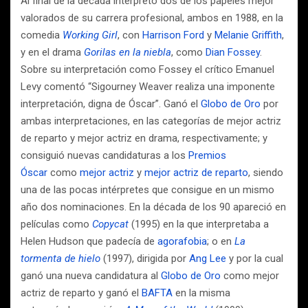
Al final de la década interpretó dos de los papeles mejor
valorados de su carrera profesional, ambos en 1988, en la
comedia
Working Girl
, con
Harrison Ford
y
Melanie Griffith
,
y en el drama
Gorilas en la niebla
, como
Dian Fossey
.
Sobre su interpretación como Fossey el crítico Emanuel
Levy comentó “Sigourney Weaver realiza una imponente
interpretación, digna de Óscar”. Ganó el
Globo de Oro
por
ambas interpretaciones, en las categorías de mejor actriz
de reparto y mejor actriz en drama, respectivamente; y
consiguió nuevas candidaturas a los
Premios
Óscar
como
mejor actriz
y
mejor actriz de reparto
, siendo
una de las pocas intérpretes que consigue en un mismo
año dos nominaciones. En la década de los 90 apareció en
películas como
Copycat
(1995) en la que interpretaba a
Helen Hudson que padecía de
agorafobia
; o en
La
tormenta de hielo
(1997), dirigida por
Ang Lee
y por la cual
ganó una nueva candidatura al
Globo de Oro
como mejor
actriz de reparto y ganó el
BAFTA
en la misma