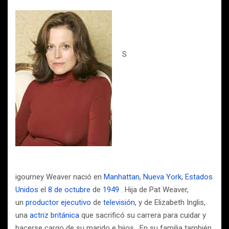
S
igourney Weaver nació en
Manhattan
,
Nueva York
,
Estados
Unidos
el
8 de octubre
de
1949
. Hija de Pat Weaver,
un
productor ejecutivo
de
televisión
, y de Elizabeth Inglis,
una
actriz
británica
que sacrificó su carrera para cuidar y
hacerse cargo de su marido e hijos. En su familia también