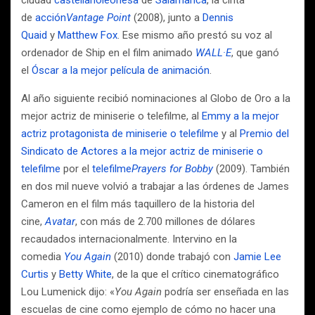
ciudad
castellanoleonesa
de
Salamanca
, la cinta
de
acción
Vantage Point
(2008), junto a
Dennis
Quaid
y
Matthew Fox
. Ese mismo año prestó su voz al
ordenador de Ship en el film animado
WALL·E
, que ganó
el
Óscar a la mejor película de animación
.
Al año siguiente recibió nominaciones al Globo de Oro a la
mejor actriz de miniserie o telefilme, al
Emmy a la mejor
actriz protagonista de miniserie o telefilme
y al
Premio del
Sindicato de Actores a la mejor actriz de miniserie o
telefilme
por el
telefilme
Prayers for Bobby
(2009). También
en dos mil nueve volvió a trabajar a las órdenes de James
Cameron en el film más taquillero de la historia del
cine,
Avatar
, con más de 2.700 millones de dólares
recaudados internacionalmente. Intervino en la
comedia
You Again
(2010) donde trabajó con
Jamie Lee
Curtis
y
Betty White
, de la que el crítico cinematográfico
Lou Lumenick dijo: «
You Again
podría ser enseñada en las
escuelas de cine como ejemplo de cómo no hacer una