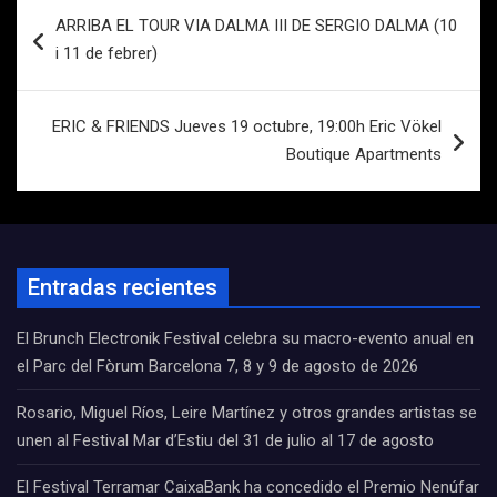
Navegación
ARRIBA EL TOUR VIA DALMA III DE SERGIO DALMA (10
de
i 11 de febrer)
entradas
ERIC & FRIENDS Jueves 19 octubre, 19:00h Eric Vökel
Boutique Apartments
Entradas recientes
El Brunch Electronik Festival celebra su macro-evento anual en
el Parc del Fòrum Barcelona 7, 8 y 9 de agosto de 2026
Rosario, Miguel Ríos, Leire Martínez y otros grandes artistas se
unen al Festival Mar d’Estiu del 31 de julio al 17 de agosto
El Festival Terramar CaixaBank ha concedido el Premio Nenúfar