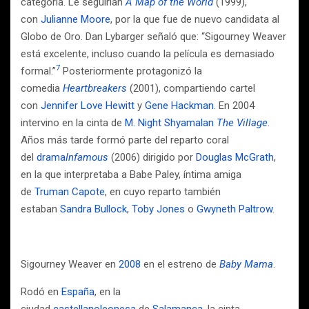
categoría. Le seguirían
A Map of the World
(1999),
con
Julianne Moore
, por la que fue de nuevo candidata al
Globo de Oro. Dan Lybarger señaló que: “Sigourney Weaver
está excelente, incluso cuando la película es demasiado
7
formal.”
​ Posteriormente protagonizó la
comedia
Heartbreakers
(2001), compartiendo cartel
con
Jennifer Love Hewitt
y
Gene Hackman
. En 2004
intervino en la cinta de
M. Night Shyamalan
The Village
.
Años más tarde formó parte del reparto coral
del
drama
Infamous
(2006) dirigido por
Douglas McGrath
,
en la que interpretaba a Babe Paley, íntima amiga
de
Truman Capote
, en cuyo reparto también
estaban
Sandra Bullock
,
Toby Jones
o
Gwyneth Paltrow
.
Sigourney Weaver en
2008
en el estreno de
Baby Mama
.
Rodó en
España
, en la