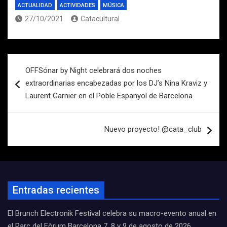
ACTUALIDAD
ACTIVIDADES
MÚSICA
27/10/2021
Catacultural
Navegación
OFFSónar by Night celebrará dos noches
de
extraordinarias encabezadas por los DJ’s Nina Kraviz y
entradas
Laurent Garnier en el Poble Espanyol de Barcelona
Nuevo proyecto! @cata_club
Entradas recientes
El Brunch Electronik Festival celebra su macro-evento anual en
el Parc del Fòrum Barcelona 7, 8 y 9 de agosto de 2026