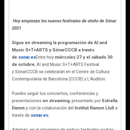
Hoy empiezan los nuevos festivales de otoño de Sónar
2021
Sigue en streaming la programación de AI and
Music S+T+ARTS y SónarCCCB a través
de
sonar.es
Entre hoy
miércoles 27 y el sábado 30
de octubre
, AI and Music S+T+ARTS Festival
y SónarCCCB se celebrarán en el Centre de Cultura
Contemporània de Barcelona (CCCB) y L’Auditori.
Puedes seguir los conciertos, conferencias y
presentaciones
en streaming
, presentado por
Estrella
Damm
y con la colaboración del
Institut Ramon Llull
a
través de
sonar.es
.
Además, en el streaming de ambos festivales podrás