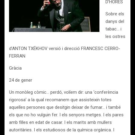
D’HORES
Sobre els
danys del
tabac… i
les ostres
d’ANTON TXÉKHOV versió i direcció FRANCESC CERRO-
FERRAN
Gràcia
24 de gener
Un monòleg còmic… perdó, volíem dir: una ‘conferència
rigorosa’ a la qual recomanem que assisteixin totes
aquelles persones que desitgin deixar de fumar… i també
els que no ho vulguin fer. I els senyors metges. I els pares
amb filles en edat de casar. I els marits amb mullers
autoritàries. I els estudiosos de la química orgànica. I