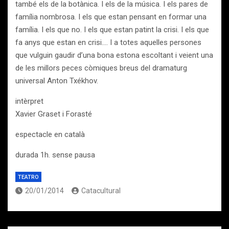
també els de la botànica. I els de la música. I els pares de
família nombrosa. I els que estan pensant en formar una
família. I els que no. I els que estan patint la crisi. I els que
fa anys que estan en crisi…. I a totes aquelles persones
que vulguin gaudir d’una bona estona escoltant i veient una
de les millors peces còmiques breus del dramaturg
universal Anton Txékhov.
intèrpret
Xavier Graset i Forasté
espectacle en català
durada 1h. sense pausa
TEATRO
20/01/2014
Catacultural