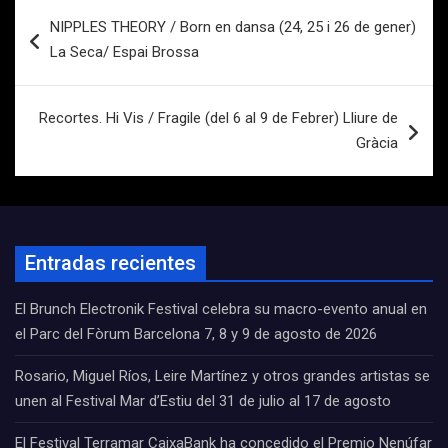
Navegación
NIPPLES THEORY / Born en dansa (24, 25 i 26 de gener)
de
La Seca/ Espai Brossa
entradas
Recortes. Hi Vis / Fragile (del 6 al 9 de Febrer) Lliure de
Gràcia
Entradas recientes
El Brunch Electronik Festival celebra su macro-evento anual en
el Parc del Fòrum Barcelona 7, 8 y 9 de agosto de 2026
Rosario, Miguel Ríos, Leire Martínez y otros grandes artistas se
unen al Festival Mar d’Estiu del 31 de julio al 17 de agosto
El Festival Terramar CaixaBank ha concedido el Premio Nenúfar