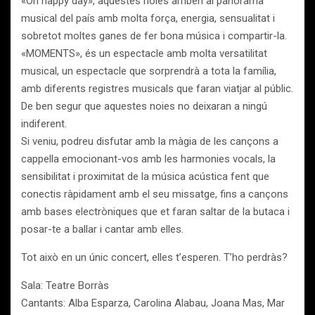
«Oh happy day», aquestes noies arriben al panorama
musical del país amb molta força, energia, sensualitat i
sobretot moltes ganes de fer bona música i compartir-la.
«MOMENTS», és un espectacle amb molta versatilitat
musical, un espectacle que sorprendrà a tota la família,
amb diferents registres musicals que faran viatjar al públic.
De ben segur que aquestes noies no deixaran a ningú
indiferent.
Si veniu, podreu disfutar amb la màgia de les cançons a
cappella emocionant-vos amb les harmonies vocals, la
sensibilitat i proximitat de la música acústica fent que
conectis ràpidament amb el seu missatge, fins a cançons
amb bases electròniques que et faran saltar de la butaca i
posar-te a ballar i cantar amb elles.
Tot això en un únic concert, elles t’esperen. T’ho perdràs?
Sala: Teatre Borràs
Cantants: Alba Esparza, Carolina Alabau, Joana Mas, Mar