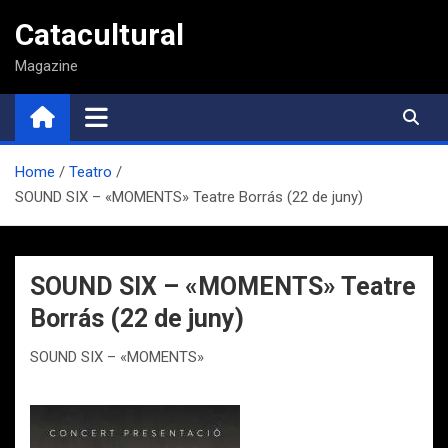
Saltar
Catacultural
al
contenido
Magazine
Home
Teatro
SOUND SIX – «MOMENTS» Teatre Borrás (22 de juny)
SOUND SIX – «MOMENTS» Teatre
Borrás (22 de juny)
SOUND SIX – «MOMENTS»