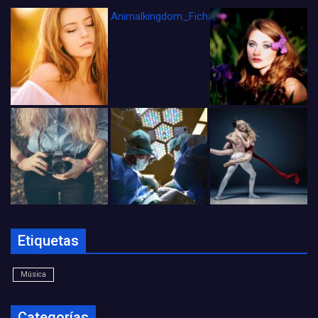
Animalkingdom_FichaCine
Etiquetas
Música
Categorías