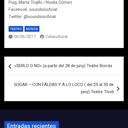
Puig, Marta Trujillo i Noelia Gómez
Facebook: soundsixoficial
Twitter: @soundsixoficial
TEATRO
MÚSICA
06/06/2017
Catacultural
Navegación
«SERLO O NO» (a partir del 28 de juny) Teatre Borrás
de
entradas
SUGAR – CON FALDAS Y A LO LOCO ( del 29 al 30 de
juny) Teatre Tívoli
Entradas recientes