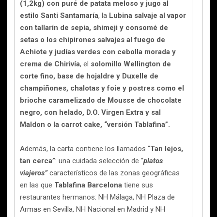
(1,2kg) con puré de patata meloso y jugo al
estilo Santi Santamaría
, la
Lubina salvaje al vapor
con tallarín de sepia, shimeji y consomé de
setas o los chipirones salvajes al fuego de
Achiote y judías verdes con cebolla morada y
crema de Chirivía
, el
solomillo Wellington de
corte fino, base de hojaldre y Duxelle de
champiñones, chalotas y foie y postres como el
brioche caramelizado de Mousse de chocolate
negro, con helado, D.O. Virgen Extra y sal
Maldon o la carrot cake, “versión Tablafina”.
Además, la carta contiene los llamados “
Tan lejos,
tan cerca”
: una cuidada selección de “
platos
viajeros”
característicos de las zonas geográficas
en las que
Tablafina Barcelona
tiene sus
restaurantes hermanos: NH Málaga, NH Plaza de
Armas en Sevilla, NH Nacional en Madrid y NH