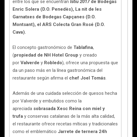
entre los que se encuentran
Istiu 2017
de Bodegas
Enric Solera (D.O. Penedès), La nit de les
Garnatxes de Bodegas Capçanes (D.O.
Montsant), el ARS Colecta Gran Rosé (D.O.
Cava).
El concepto gastronómico de
Tablafina
,
(
propiedad de NH Hotel Group
y creado
por
Valverde
y
Robledo
), ofrece una propuesta que
da un paso más en la línea gastronómica del
restaurante según afirma el
chef Joel Tomás
.
Además de una cuidada selección de quesos hecha
por Valverde y embutidos como la
apreciada
sobrasada Xesc Reina con miel y
trufa
y conservas catalanas de la más alta calidad,
el restaurante ofrece recetas míticas y tradicionales
como el emblemático
Jarrete de ternera 24h