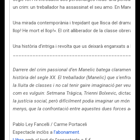
un crim: un treballador ha assassinat el seu amo. En Manelic ha 
Una mirada contemporània i trepidant que llisca del drama rura
llop! He mort el llop!». El crit alliberador de la classe obrera llu
Una història d’intriga i revolta que us deixarà enganxats a la ca
_____________________________________________
Darrere del crim passional d’en Manelic batega clarament un d
història del segle XX. El treballador (Manelic) que s’enfronta 
la lluita de classes i no cal tenir gaire imaginació per veure-
com es vulguin: Setmana Tràgica, Trienni Bolxevic, dictadura
la justícia social, però difícilment podia imaginar un món en e
menys, que la confrontació entre aquestes dues forces acab
Pablo Ley Fancelli / Carme Portaceli
Espectacle inclòs a
l’abonament
.