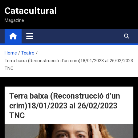
Saltar
Catacultural
al
contenido
Magazine
Home
Teatro
Terra baixa (Reconstrucció d’un crim)18/01/2023 al 26/02/2023
TNC
Terra baixa (Reconstrucció d’un
crim)18/01/2023 al 26/02/2023
TNC