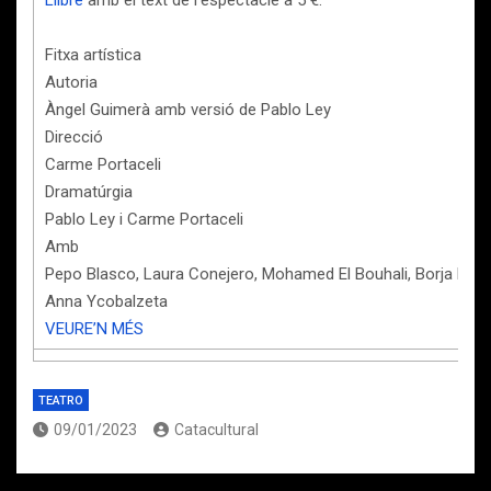
Llibre
amb el text de l’espectacle a 5 €.
Fitxa artística
Autoria
Àngel Guimerà amb versió de Pablo Ley
Direcció
Carme Portaceli
Dramatúrgia
Pablo Ley i Carme Portaceli
Amb
Pepo Blasco, Laura Conejero, Mohamed El Bouhali, Borja Espin
Anna Ycobalzeta
VEURE’N MÉS
TEATRO
09/01/2023
Catacultural