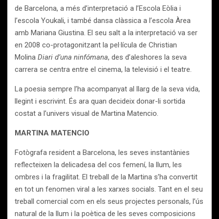
de Barcelona, ​​a més d’interpretació a l’Escola Eòlia i
l’escola Youkali, i també dansa clàssica a l’escola Àrea
amb Mariana Giustina. El seu salt a la interpretació va ser
en 2008 co-protagonitzant la pel·lícula de Christian
Molina
Diari d’una ninfómana
, des d’aleshores la seva
carrera se centra entre el cinema, la televisió i el teatre.
La poesia sempre l’ha acompanyat al llarg de la seva vida,
llegint i escrivint. És ara quan decideix donar-li sortida
costat a l’univers visual de Martina Matencio.
MARTINA MATENCIO
Fotògrafa resident a Barcelona, ​​les seves instantànies
reflecteixen la delicadesa del cos femení, la llum, les
ombres i la fragilitat. El treball de la Martina s’ha convertit
en tot un fenomen viral a les xarxes socials. Tant en el seu
treball comercial com en els seus projectes personals, l’ús
natural de la llum i la poètica de les seves composicions