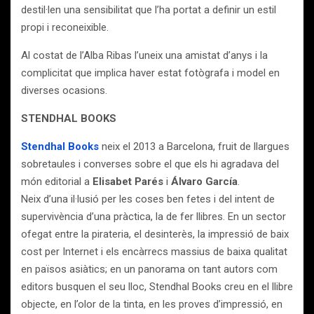
destil·len una sensibilitat que l’ha portat a definir un estil
propi i reconeixible.
Al costat de l’Alba Ribas l’uneix una amistat d’anys i la
complicitat que implica haver estat fotògrafa i model en
diverses ocasions.
STENDHAL BOOKS
Stendhal Books
neix el 2013 a Barcelona, fruit de llargues
sobretaules i converses sobre el que els hi agradava del
món editorial a
Elisabet Parés
i
Álvaro García
.
Neix d’una il·lusió per les coses ben fetes i del intent de
supervivència d’una pràctica, la de fer llibres. En un sector
ofegat entre la pirateria, el desinterès, la impressió de baix
cost per Internet i els encàrrecs massius de baixa qualitat
en països asiàtics; en un panorama on tant autors com
editors busquen el seu lloc, Stendhal Books creu en el llibre
objecte, en l’olor de la tinta, en les proves d’impressió, en