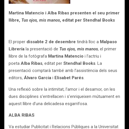
Martina Matencio i Alba Ribas presenten el seu primer
llibre,
Tus ojos, mis manos
,
editat per Stendhal Books
El proper
dissabte 2 de desembre
tindrà lloc a
Malpaso
Librería
la presentació de
Tus ojos, mis manos
, el primer
llibre de la fotògrafa
Martina Matencio
i l’actriu i
poeta
Alba Ribas
, editat per
Stendhal Books
. La
presentació comptarà també amb l’assistència dels seus
editors,
Álvaro Garcia
i
Elisabet Parés
.
Una reflexió sobre la intimitat, l’amor i el desamor, on les
dues disciplines s’entrellacen i s’enriqueixen mútuament en
aquest llibre d’una delicadesa esgarrifosa.
ALBA RIBAS
Va estudiar Publicitat i Relacions Públiques a la Universitat