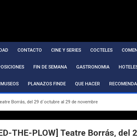
DAD
CONTACTO
CINE Y SERIES
COCTELES
COMEN
POSICIONES
FIN DE SEMANA
GASTRONOMIA
HOTELE
MUSEOS
PLANAZOS FINDE
QUE HACER
RECOMENDA
re Borrás, del 29 d´octubre al 29 de novembre
-THE-PLOW] Teatre Borrás, del 29