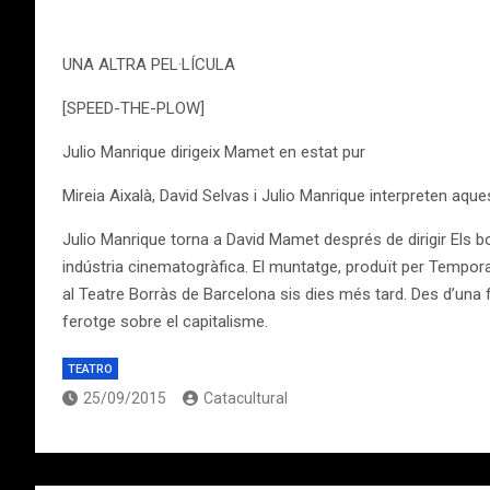
UNA ALTRA PEL·LÍCULA
[SPEED-THE-PLOW]
Julio Manrique dirigeix Mamet en estat pur
Mireia Aixalà, David Selvas i Julio Manrique interpreten aqu
Julio Manrique torna a David Mamet després de dirigir Els b
indústria cinematogràfica. El muntatge, produït per Tempora
al Teatre Borràs de Barcelona sis dies més tard. Des d’una f
ferotge sobre el capitalisme.
TEATRO
25/09/2015
Catacultural