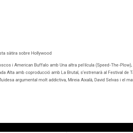
esta sàtira sobre Hollywood
oscos i American Buffalo amb Una altra pel·lícula (Speed-The-Plow), 
da Alta amb coproducció amb La Brutal, s’estrenarà al Festival de T
luïdesa argumental molt addictiva, Mireia Aixalà, David Selvas i el m