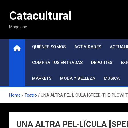
Saltar
al
Catacultural
contenido
Magazine
QUIÉNES SOMOS
ACTIVIDADES
ACTUALI
COMPRA TUS ENTRADAS
DEPORTES
EX
MARKETS
MODA Y BELLEZA
MÚSICA
Home
Teatro
UNA ALTRA PEL·LÍCULA [SPEED-THE-PLOW] Teat
UNA ALTRA PEL·LÍCULA [SPEED