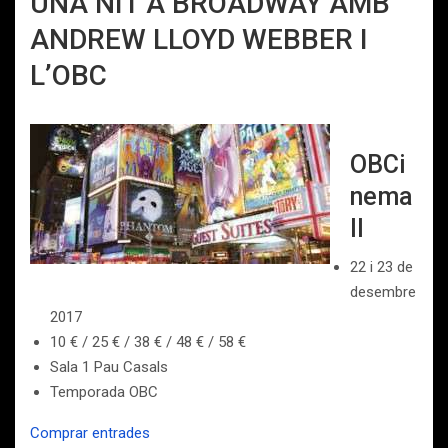
UNA NIT A BROADWAY AMB
ANDREW LLOYD WEBBER I
L’OBC
OBCi
nema
II
22 i 23 de
desembre
2017
10 € / 25 € / 38 € / 48 € / 58 €
Sala 1 Pau Casals
Temporada OBC
Comprar entrades