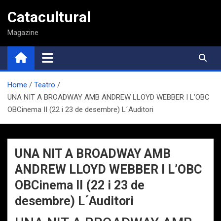
Saltar
Catacultural
al
contenido
Magazine
Home
Teatro
UNA NIT A BROADWAY AMB ANDREW LLOYD WEBBER I L’OBC
OBCinema II (22 i 23 de desembre) L´Auditori
UNA NIT A BROADWAY AMB
ANDREW LLOYD WEBBER I L’OBC
OBCinema II (22 i 23 de
desembre) L´Auditori