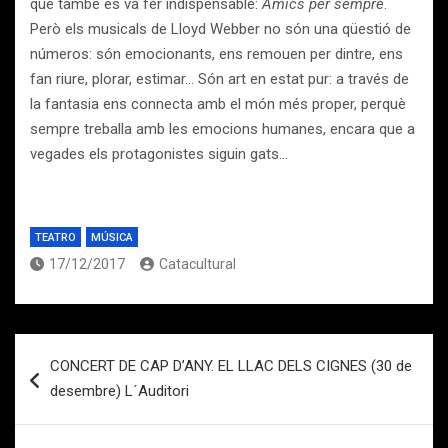
que també es va fer indispensable:
Amics per sempre
.
Però els musicals de Lloyd Webber no són una qüestió de
números: són emocionants, ens remouen per dintre, ens
fan riure, plorar, estimar… Són art en estat pur: a través de
la fantasia ens connecta amb el món més proper, perquè
sempre treballa amb les emocions humanes, encara que a
vegades els protagonistes siguin gats…
TEATRO
MÚSICA
17/12/2017
Catacultural
Navegación
CONCERT DE CAP D’ANY. EL LLAC DELS CIGNES (30 de
de
desembre) L´Auditori
entradas