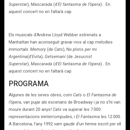
Superstar
),
Mascarada
(d’
El fantasma de l’òpera
)… En
aquest concert no en faltarà cap.
Els musicals d’Andrew Lloyd Webber estrenats a
Manhattan han aconseguit gravar-nos al cap melodies
immortals:
Memory
(de
Cats
), N
o ploris per mi
Argentina
(d’
Evita
),
Getsemaní
(de J
esucrist
Superstar
),
Mascarada
(d’
El fantasma de l’òpera
)… En
aquest concert no en faltarà cap.
PROGRAMA
Algunes de les seves obres, com
Cats
o
El Fantasma de
l’òpera
, van pujar als escenaris de Broadway i ja no s’hi van
moure durant 20 anys!
Cats
va superar les 7.000
representacions ininterrompudes, i
El Fantasma
les 12.000.
A Barcelona, l’any 1992 vam gaudir d’un himne escrit per ell