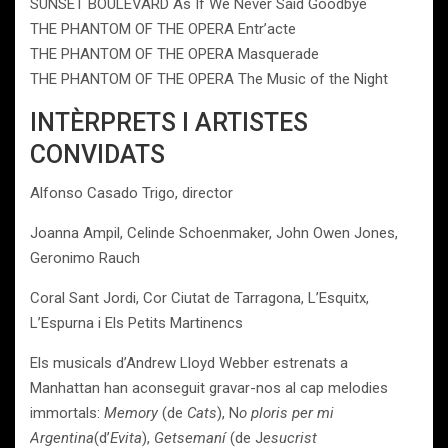
SUNSET BOULEVARD As If We Never Said Goodbye
THE PHANTOM OF THE OPERA Entr’acte
THE PHANTOM OF THE OPERA Masquerade
THE PHANTOM OF THE OPERA The Music of the Night
INTÈRPRETS I ARTISTES
CONVIDATS
Alfonso Casado Trigo, director
Joanna Ampil, Celinde Schoenmaker, John Owen Jones,
Geronimo Rauch
Coral Sant Jordi, Cor Ciutat de Tarragona, L’Esquitx,
L’Espurna i Els Petits Martinencs
Els musicals d’Andrew Lloyd Webber estrenats a
Manhattan han aconseguit gravar-nos al cap melodies
immortals:
Memory
(de
Cats
), N
o ploris per mi
Argentina
(d’
Evita
),
Getsemaní
(de J
esucrist