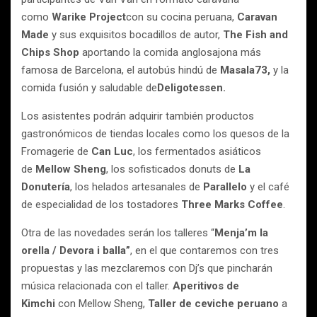
como
Warike Project
con su cocina peruana,
Caravan
Made
y sus exquisitos bocadillos de autor,
The Fish and
Chips Shop
aportando la comida anglosajona más
famosa de Barcelona, el autobús hindú de
Masala73,
y la
comida fusión y saludable de
Deligotessen.
Los asistentes podrán adquirir también productos
gastronómicos de tiendas locales como los quesos de la
Fromagerie de
Can Luc
, los fermentados asiáticos
de
Mellow Sheng
, los sofisticados donuts de
La
Donutería
, los helados artesanales de
Parallelo
y el café
de especialidad de los tostadores
Three Marks Coffee
.
Otra de las novedades serán los talleres “
Menja’m la
orella / Devora i balla”
, en el que contaremos con tres
propuestas y las mezclaremos con Dj’s que pincharán
música relacionada con el taller.
Aperitivos de
Kimchi
con Mellow Sheng,
Taller de cev
i
che peruano
a