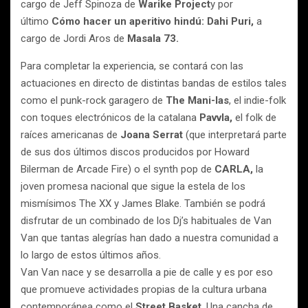
cargo de Jeff Spinoza de
Warike Project
y por
último
Cómo
hacer un aperitivo hindú: Dahi Puri,
a
cargo de Jordi Aros de
Masala 73.
Para completar la experiencia, se contará con las
actuaciones en directo de distintas bandas de estilos tales
como el punk-rock garagero de
The Mani-las
, el indie-folk
con toques electrónicos de la catalana
Pavvla,
el folk de
raíces americanas de
Joana Serrat
(que interpretará parte
de sus dos últimos discos producidos por Howard
Bilerman de Arcade Fire) o el synth pop de
CARLA,
la
joven promesa nacional que sigue la estela de los
mismísimos The XX y James Blake. También se podrá
disfrutar de un combinado de los Dj’s habituales de Van
Van que tantas alegrías han dado a nuestra comunidad a
lo largo de estos últimos años.
Van Van nace y se desarrolla a pie de calle y es por eso
que promueve actividades propias de la cultura urbana
contemporánea como el
Street Basket
. Una cancha de