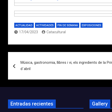
ACTUALIDAD
ACTIVIDADES
FIN DE SEMANA
EXPOSICIONES
17/04/2023
Catacultural
Navegación
Música, gastronomia, llibres i vi, els ingredients de la P
de
d´abril
entradas
Entradas recientes
Gallery