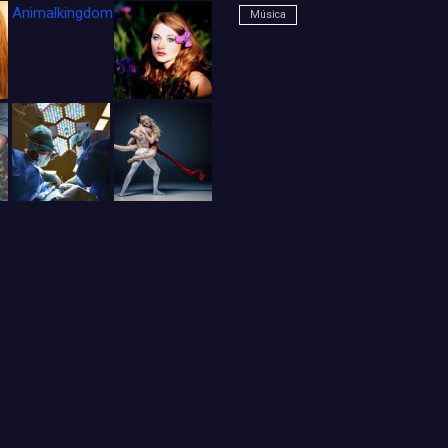
Animalkingdom_FichaCine
Música