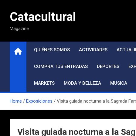
Saltar
al
Catacultural
contenido
Magazine
QUIÉNES SOMOS
ACTIVIDADES
ACTUALI
COMPRA TUS ENTRADAS
DEPORTES
EX
MARKETS
MODA Y BELLEZA
MÚSICA
Home
Exposiciones
Visita guiada nocturna a la Sagrada Famíli
Visita guiada nocturna a la Sagr