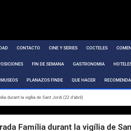
DAD
CONTACTO
CINE Y SERIES
COCTELES
COMEN
POSICIONES
FIN DE SEMANA
GASTRONOMIA
HOTELE
MUSEOS
PLANAZOS FINDE
QUE HACER
RECOMENDA
a durant la vigília de Sant Jordi (22 d’abril)
ada Família durant la vigília de Sant