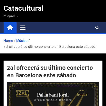
Saltar
Catacultural
al
contenido
Magazine
Home
Música
zal ofrecerá su último concierto en Barcelona este sábado
zal ofrecerá su último concierto
en Barcelona este sábado