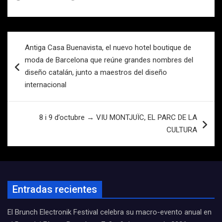
Navegación
Antiga Casa Buenavista, el nuevo hotel boutique de
de
moda de Barcelona que reúne grandes nombres del
entradas
diseño catalán, junto a maestros del diseño
internacional
8 i 9 d’octubre → VIU MONTJUÏC, EL PARC DE LA
CULTURA
Entradas recientes
El Brunch Electronik Festival celebra su macro-evento anual en