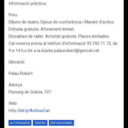
Informació pràctica:
Preu
Dilluns de teatre, Dijous de conferència i Marató d’actius:
Entrada gratuïta. Aforament limitat.
Dissabtes de taller: Activitat gratuïta. Places limitades.
Cal reserva prèvia al telèfon d’informació 93 292 11 72, de
9 a 14 h,o bé a la bústia palaurobert@gencat.cat
Ubicació
Palau Robert
Adreça
Passeig de Gràcia, 107
Web
http://
bit.ly/ActriusCat
ACTIVIDADES
TEATRO
EXPOSICIONES