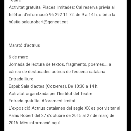
Teatre
Activitat gratuïta. Places limitades: Cal reserva prèvia al
telèfon d’informació 96 292 11 72, de 9 a 14 h, o bé a la
bústia palaurobert@gencat.cat
Marató d’actrius
6 de març
Jornada de lectura de textos, fragments, poemes…, a
càrrec de destacades actrius de l’escena catalana
Entrada lliure
Espai: Sala d’actes (Cotxeres). De 10:30 a 14 h.
Activitat organitzada per l’Institut del Teatre
Entrada gratuïta. Aforament limitat
L’exposició Actrius catalanes del segle XX es pot visitar al
Palau Robert del 27 d’octubre de 2015 al 27 de març de
2016. Més informació aquí.