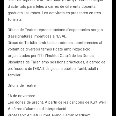
l’Escola Superior d’Art Dramàtic (ESAD) oferirà un seguit
d’activitats paral·leles a càrrec de diferents docents,
graduats i alumnes. Les activitats es presenten en tres
formats:
Dilluns de Teatre, representacions d’espectacles sorgits
d’assignatures impartides a l’ESAD;
Dijous de Tertúlia, amb taules rodones i conferències al
voltant de diversos temes lligats amb l’exposició
organitzades per l’IT i l’Institut Català de les Dones;
Dissabtes de Taller, amb sessions pràctiques, a càrrec de
professors de l’ESAD, dirigides a públic infantil, adult i
familiar.
Dilluns de Teatre
16 de novembre
Les dones de Brecht. A partir de les cançons de Kurt Weill
A càrrec d’alumnes d’Interpretació
Professor: Agustí Humet. Piano: Ferran Martínez