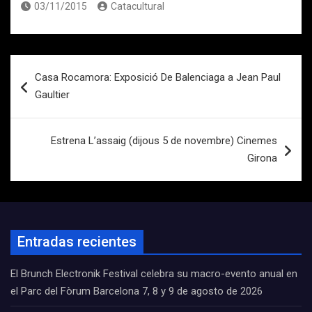
03/11/2015
Catacultural
Navegación
Casa Rocamora: Exposició De Balenciaga a Jean Paul
de
Gaultier
entradas
Estrena L’assaig (dijous 5 de novembre) Cinemes
Girona
Entradas recientes
El Brunch Electronik Festival celebra su macro-evento anual en
el Parc del Fòrum Barcelona 7, 8 y 9 de agosto de 2026