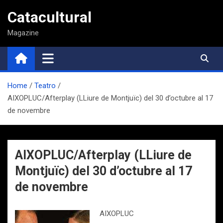
Saltar
Catacultural
al
contenido
Magazine
Home
Teatro
AIXOPLUC/Afterplay (LLiure de Montjuïc) del 30 d’octubre al 17
de novembre
AIXOPLUC/Afterplay (LLiure de
Montjuïc) del 30 d’octubre al 17
de novembre
AIXOPLUC