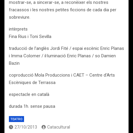
mostrar-se, a sincerar-se, a reconèixer els nostres
fracassos i les nostres petites ficcions de cada dia per
sobreviure.
intèrprets
Fina Rius i Toni Sevilla
traducció de l’anglès Jordi Fité / espai escènic Enric Planas
i Imma Colomer / il·luminació Enric Planas / so Damien
Bazin
coproducció Mola Produccions i CAET – Centre d’Arts
Escèniques de Terrassa
espectacle en català
durada 1h. sense pausa
TEATRO
27/10/2013
Catacultural