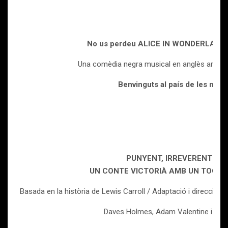
No us perdeu
ALICE IN WONDERLAND
Una comèdia negra musical en anglès amb
s
Benvinguts al país de les mare
PUNYENT, IRREVERENT I SE
UN CONTE VICTORIÀ AMB UN TOC M
Basada en la història de Lewis Carroll / Adaptació i direcció: 
Daves Holmes, Adam Valentine i Shi