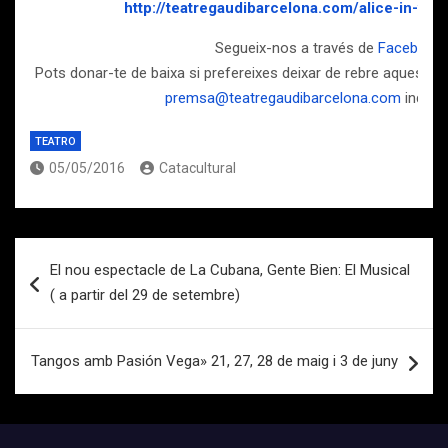
http://teatregaudibarcelona.com/alice-in-wo
Segueix-nos a través de
Facebook
Pots donar-te de baixa si prefereixes deixar de rebre aquests c
premsa@teatregaudibarcelona.com
indican
TEATRO
05/05/2016
Catacultural
Navegación
El nou espectacle de La Cubana, Gente Bien: El Musical
de
( a partir del 29 de setembre)
entradas
Tangos amb Pasión Vega» 21, 27, 28 de maig i 3 de juny