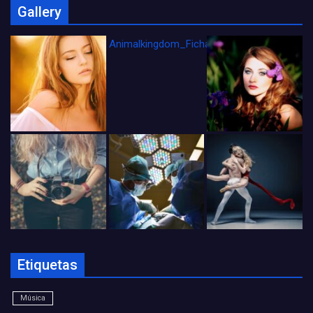
Gallery
Animalkingdom_FichaCine
Etiquetas
Música