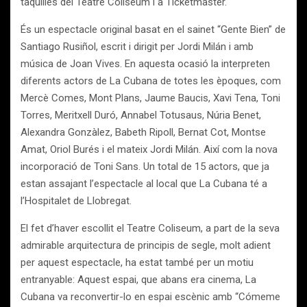
taquilles del Teatre Coliseum i a Ticketmaster.
És un espectacle original basat en el sainet “Gente Bien” de
Santiago Rusiñol, escrit i dirigit per Jordi Milán i amb
música de Joan Vives. En aquesta ocasió la interpreten
diferents actors de La Cubana de totes les èpoques, com
Mercè Comes, Mont Plans, Jaume Baucis, Xavi Tena, Toni
Torres, Meritxell Duró, Annabel Totusaus, Núria Benet,
Alexandra Gonzàlez, Babeth Ripoll, Bernat Cot, Montse
Amat, Oriol Burés i el mateix Jordi Milán. Així com la nova
incorporació de Toni Sans. Un total de 15 actors, que ja
estan assajant l’espectacle al local que La Cubana té a
l’Hospitalet de Llobregat.
El fet d’haver escollit el Teatre Coliseum, a part de la seva
admirable arquitectura de principis de segle, molt adient
per aquest espectacle, ha estat també per un motiu
entranyable: Aquest espai, que abans era cinema, La
Cubana va reconvertir-lo en espai escènic amb “Cómeme