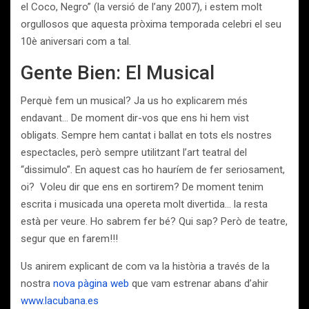
el Coco, Negro” (la versió de l’any 2007), i estem molt
orgullosos que aquesta pròxima temporada celebri el seu
10è aniversari com a tal.
Gente Bien: El Musical
Perquè fem un musical? Ja us ho explicarem més
endavant… De moment dir-vos que ens hi hem vist
obligats. Sempre hem cantat i ballat en tots els nostres
espectacles, però sempre utilitzant l’art teatral del
“dissimulo”. En aquest cas ho hauríem de fer seriosament,
oi? Voleu dir que ens en sortirem? De moment tenim
escrita i musicada una opereta molt divertida… la resta
està per veure. Ho sabrem fer bé? Qui sap? Però de teatre,
segur que en farem!!!
Us anirem explicant de com va la història a través de la
nostra
nova pàgina web
que vam estrenar abans d’ahir
www.lacubana.es