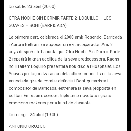
Dissabte, 23 abril (20:00)
OTRA NOCHE SIN DORMIR PARTE 2: LOQUILLO + LOS
SUAVES + BONI (BARRICADA)
La primera part, celebrada el 2008 amb Rosendo, Barricada
i Aurora Beltrán, va suposar un èxit aclaparador. Ara, 8
anys després, tot apunta que Otra Noche Sin Dormir Parte
2 repetirà la gran acollida de la seva predecessora. Raons
no li falten: Loquillo presentarà nou disc a l’Hospitalet, Los
Suaves protagonitzaran un dels últims concerts de la seva
anunciada gira de comiat definitiu i Boni, guitarrista i
compositor de Barricada, estrenarà la seva proposta en
solitari. En resum, concert triple amb novetats i grans
emocions rockeres per a la nit de dissabte.
Diumenge, 24 abril (19:00)
ANTONIO OROZCO