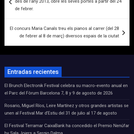
des de l’any 2013, obre les seves portes a partir del 24
entradas
de febrer.
El concurs Maria Canals treu els pianos al carrer (del 28
de febrer al 8 de març) diversos espais de la ciutat
Entradas recientes
El Brunch Electronik Festival celebra su macro-evento anual en
el Parc del Fòrum Barcelona 7, 8 y 9 de agosto de 2026
Rosario, Miguel Ríos, Leire Martínez y otros grandes artistas se
unen al Festival Mar d’Estiu del 31 de julio al 17 de agosto
El Festival Terramar CaixaBank ha concedido el Premio Nenúfar
by Sala Joiers a Sergio Dalma.