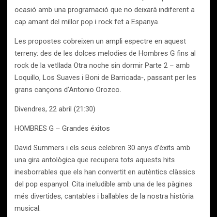
ocasió amb una programació que no deixarà indiferent a
cap amant del millor pop i rock fet a Espanya.
Les propostes cobreixen un ampli espectre en aquest
terreny: des de les dolces melodies de Hombres G fins al
rock de la vetllada Otra noche sin dormir Parte 2 – amb
Loquillo, Los Suaves i Boni de Barricada-, passant per les
grans cançons d’Antonio Orozco.
Divendres, 22 abril (21:30)
HOMBRES G – Grandes éxitos
David Summers i els seus celebren 30 anys d’èxits amb
una gira antològica que recupera tots aquests hits
inesborrables que els han convertit en autèntics clàssics
del pop espanyol. Cita ineludible amb una de les pàgines
més divertides, cantables i ballables de la nostra història
musical.