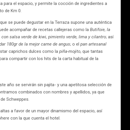
a para el espacio, y permite la cocción de ingredientes a
cto de Km 0.
ta que se puede degustar en la Terraza supone una auténtica
uede acompañar de recetas callejeras como la
Butifoie, la
 con salsa verde de kiwi, pimiento verde, lima y cilantro
; así
ar 180gr de la mejor carne de angus
; o el
pan artesanal
ustar caprichos dulces como la
piña-mojito
, que tantas
 compartir con los hits de la carta habitual de la
ste año se servirán sin pajita- y una apetitosa selección de
ontramos combinados con nombres y apellidos, ya que
m de Schweppes.
altas a favor de un mayor dinamismo del espacio, así
phere con la que cuenta el hotel.