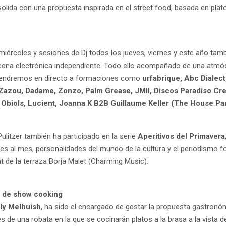
lida con una propuesta inspirada en el street food, basada en plat
ércoles y sesiones de Dj todos los jueves, viernes y este año tam
scena electrónica independiente. Todo ello acompañado de una atmó
da tendremos en directo a formaciones como
urfabrique, Abc Dialec
 Zazou, Dadame, Zonzo, Palm Grease, JMII, Discos Paradiso Cre
u Obiols, Lucient, Joanna K B2B Guillaume Keller (The House Pa
ulitzer también ha participado en la serie
Aperitivos del Primavera
s al mes, personalidades del mundo de la cultura y el periodismo 
t de la terraza Borja Malet (Charming Music).
is de show cooking
ly Melhuish
, ha sido el encargado de gestar la propuesta gastronóm
és de una robata en la que se cocinarán platos a la brasa a la vista