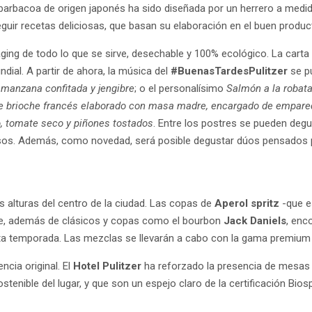
ta barbacoa de origen japonés ha sido diseñada por un herrero a medid
eguir recetas deliciosas, que basan su elaboración en el buen produ
kaging de todo lo que se sirve, desechable y 100% ecológico. La car
ial. A partir de ahora, la música del
#BuenasTardesPulitzer
se p
n manzana confitada y jengibre
; o el personalísimo
Salmón a la robata
 brioche francés elaborado con masa madre, encargado de empared
, tomate seco y piñones tostados
. Entre los postres se pueden deg
s. Además, como novedad, será posible degustar dúos pensados para
s alturas del centro de la ciudad. Las copas de
Aperol spritz
-que e
que, además de clásicos y copas como el bourbon
Jack Daniels
, enc
sta temporada. Las mezclas se llevarán a cabo con la gama premiu
ncia original. El
Hotel Pulitzer
ha reforzado la presencia de mesas 
stenible del lugar, y que son un espejo claro de la certificación Bios