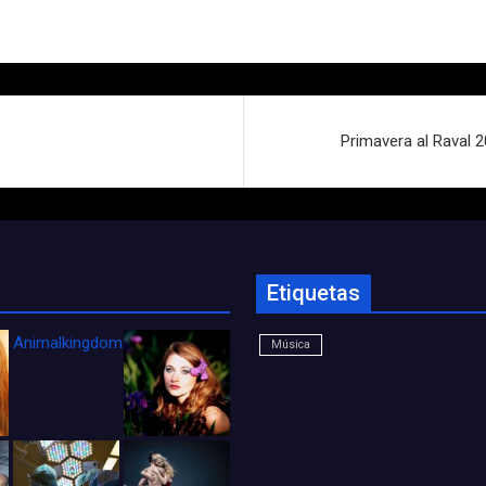
Primavera al Raval 2
Etiquetas
Animalkingdom_FichaCine
Música