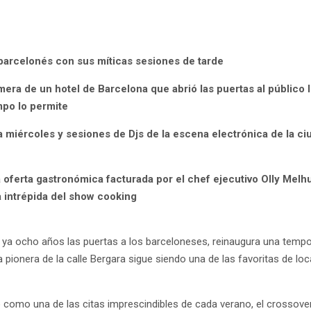
 barcelonés con sus míticas sesiones de tarde
rimera de un hotel de Barcelona que abrió las puertas al público
mpo lo permite
 miércoles y sesiones de Djs de la escena electrónica de la ci
ferta gastronómica facturada por el chef ejecutivo Olly Melhui
a intrépida del show cooking
ace ya ocho años las puertas a los barceloneses, reinaugura una te
 pionera de la calle Bergara sigue siendo una de las favoritas de lo
 como una de las citas imprescindibles de cada verano, el crossover