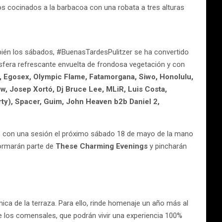
os cocinados a la barbacoa con una robata a tres alturas
bién los sábados, #BuenasTardesPulitzer se ha convertido
sfera refrescante envuelta de frondosa vegetación y con
t, Egosex, Olympic Flame, Fatamorgana, Siwo, Honolulu,
w, Josep Xortó, Dj Bruce Lee, MLiR, Luis Costa,
rty), Spacer, Guim, John Heaven b2b Daniel 2,
, con una sesión el próximo sábado 18 de mayo de la mano
formarán parte de
These Charming Evenings
y pincharán
ica de la terraza. Para ello, rinde homenaje un año más al
 de los comensales, que podrán vivir una experiencia 100%