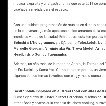
musical exquisita y una gastronomía que este 2019 se conso
diseñada a medida para el espacio.
Con una cuidada programación de música en directo cada mi
en la cita veraniega más apetitosa de los amantes de la e
increíbles vistas de la ciudad. Entre otras, esta tempora
Belushi
o
L’hologramme
; y a Dj’s como
Telexketch, Loli
Marcello Giordani, Virginie aka Vir, Troya Modet, Arna
Headbirds
o
Sonido Tupinamba
.
Además, un año más, de la mano de Aperol, la Terraza del P
de Fru Katinka y Sama Yax. Como cada temporada, un vierne
algunos de sus temas favoritos con el dj y music consultan
Gastronomía inspirada en el street food con altas dos
El chef ejecutivo del Hotel Pulitzer Barcelona, el británico
Ol
street food y potenciar la esencia del show cooking, a trav