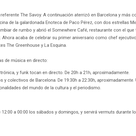
 referente The Savoy. A continuación aterrizó en Barcelona y más c
cocina de la galardonada Enoteca de Paco Pérez, con dos estrellas M
mbiar de rumbo y abrió el Somewhere Café, restaurante con el que ter
r. Ahora acaba de celebrar su primer aniversario como chef ejecutiv
antes The Greenhouse y La Esquina.
ías de música en directo:
ctrónica, y funk tocan en directo. De 20h a 21h, aproximadamente.
bs y colectivos de Barcelona. De 19:30h a 22:30h, aproximadamente. 
onalidades del mundo de la cultura y el periodismo.
 12:00 a 00:00 los sábados y domingos, y servirá vermuts durante l