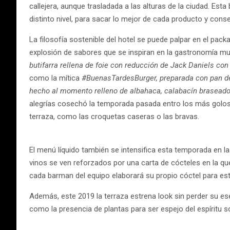
callejera, aunque trasladada a las alturas de la ciudad. Es
distinto nivel, para sacar lo mejor de cada producto y cons
La filosofía sostenible del hotel se puede palpar en el pac
explosión de sabores que se inspiran en la gastronomía mund
butifarra rellena de foie con reducción de Jack Daniels co
como la mítica
#BuenasTardesBurger, preparada con pan de
hecho al momento relleno de albahaca, calabacín braseado
alegrías cosechó la temporada pasada entro los más goloso
terraza, como las croquetas caseras o las bravas.
El menú líquido también se intensifica esta temporada en la
vinos se ven reforzados por una carta de cócteles en la 
cada barman del equipo elaborará su propio cóctel para e
Además, este 2019 la terraza estrena look sin perder su ese
como la presencia de plantas para ser espejo del espíritu so