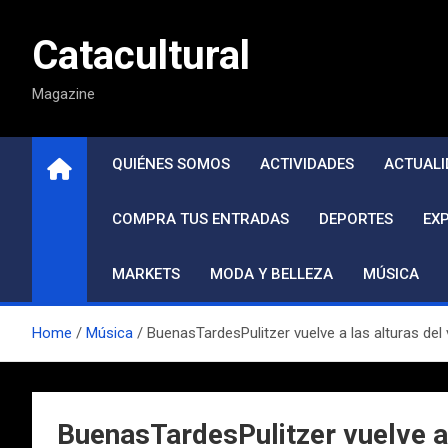
Saltar
al
Catacultural
contenido
Magazine
QUIÉNES SOMOS
ACTIVIDADES
ACTUALI
COMPRA TUS ENTRADAS
DEPORTES
EX
MARKETS
MODA Y BELLEZA
MÚSICA
Home
Música
BuenasTardesPulitzer vuelve a las alturas de
BuenasTardesPulitzer vuelve a 