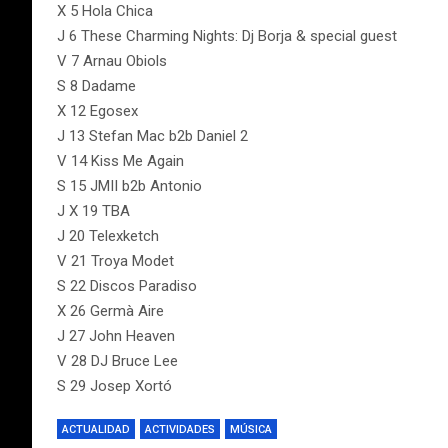
X 5 Hola Chica
J 6 These Charming Nights: Dj Borja & special guest
V 7 Arnau Obiols
S 8 Dadame
X 12 Egosex
J 13 Stefan Mac b2b Daniel 2
V 14 Kiss Me Again
S 15 JMII b2b Antonio
J X 19 TBA
J 20 Telexketch
V 21 Troya Modet
S 22 Discos Paradiso
X 26 Germà Aire
J 27 John Heaven
V 28 DJ Bruce Lee
S 29 Josep Xortó
ACTUALIDAD
ACTIVIDADES
MÚSICA