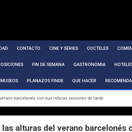
DAD
CONTACTO
CINE Y SERIES
COCTELES
COMEN
POSICIONES
FIN DE SEMANA
GASTRONOMIA
HOTELE
MUSEOS
PLANAZOS FINDE
QUE HACER
RECOMENDA
l verano barcelonés con sus míticas sesiones de tarde
las alturas del verano barcelonés 