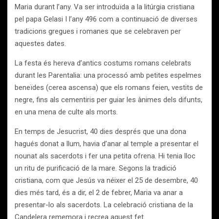
Maria durant l’any. Va ser introduïda a la litúrgia cristiana
pel papa Gelasi I l’any 496 com a continuació de diverses
tradicions gregues i romanes que se celebraven per
aquestes dates.
La festa és hereva d’antics costums romans celebrats
durant les Parentalia: una processó amb petites espelmes
beneïdes (cerea ascensa) que els romans feien, vestits de
negre, fins als cementiris per guiar les ànimes dels difunts,
en una mena de culte als morts.
En temps de Jesucrist, 40 dies després que una dona
hagués donat a llum, havia d’anar al temple a presentar el
nounat als sacerdots i fer una petita ofrena. Hi tenia lloc
un ritu de purificació de la mare. Segons la tradició
cristiana, com que Jesús va néixer el 25 de desembre, 40
dies més tard, és a dir, el 2 de febrer, Maria va anar a
presentar-lo als sacerdots. La celebració cristiana de la
Candelera rememora i recrea aquest fet.