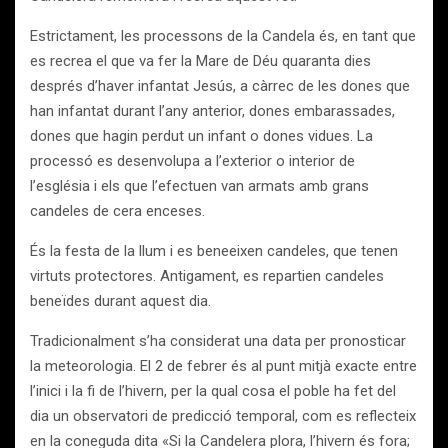
Estrictament, les processons de la Candela és, en tant que
es recrea el que va fer la Mare de Déu quaranta dies
després d’haver infantat Jesús, a càrrec de les dones que
han infantat durant l’any anterior, dones embarassades,
dones que hagin perdut un infant o dones vidues. La
processó es desenvolupa a l’exterior o interior de
l’església i els que l’efectuen van armats amb grans
candeles de cera enceses.
És la festa de la llum i es beneeixen candeles, que tenen
virtuts protectores. Antigament, es repartien candeles
beneïdes durant aquest dia.
Tradicionalment s’ha considerat una data per pronosticar
la meteorologia. El 2 de febrer és al punt mitjà exacte entre
l’inici i la fi de l’hivern, per la qual cosa el poble ha fet del
dia un observatori de predicció temporal, com es reflecteix
en la coneguda dita «Si la Candelera plora, l’hivern és fora;