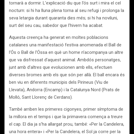
tornarà a dormir. L’explicació diu que l’ós surt i mira el cel
nocturn: si hi ha lluna plena torna al seu refugi i prolonga la
seva letargia durant quaranta dies més; si hi ha noviluni,
surt del seu cau, sabedor que l’hivern ha acabat.
Aquesta creença ha generat en moltes poblacions
catalanes una manifestació festiva anomenada el Ball de
l’Ós o Ball de l’Óssa en què un home n’acompanya un altre
que va disfressat d’aquest animal. Ambdós personatges,
junt amb d’altres que evolucionen amb ells, efectuen
diverses bromes amb els que són per allà. El ball encara és
ben viu en diferents municipis dels Pirineus (Viu de
Llevata), Andorra (Encamp) i la Catalunya Nord (Prats de
Molló, Sant Llorenç de Cerdans).
També arriben les primeres cigonyes, primer símptoma de
la millora en el temps i que la primavera comença a treure
el cap. El dia ja s’ha allargat prou, també: «Per la Candelera,
una hora entera» i «Per la Candelera, el Sol ja corre per la