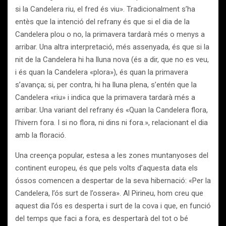
si la Candelera riu, el fred és viu». Tradicionalment s’ha
entès que la intenció del refrany és que si el dia de la
Candelera plou o no, la primavera tardarà més o menys a
arribar. Una altra interpretació, més assenyada, és que si la
nit de la Candelera hi ha lluna nova (és a dir, que no es veu,
i és quan la Candelera «plora»), és quan la primavera
s’avança; si, per contra, hi ha lluna plena, s’entén que la
Candelera «riu» i indica que la primavera tardarà més a
arribar. Una variant del refrany és «Quan la Candelera flora,
l’hivern fora. I si no flora, ni dins ni fora.», relacionant el dia
amb la floració.
Una creença popular, estesa a les zones muntanyoses del
continent europeu, és que pels volts d’aquesta data els
óssos comencen a despertar de la seva hibernació: «Per la
Candelera, l’ós surt de l’ossera». Al Pirineu, hom creu que
aquest dia l’ós es desperta i surt de la cova i que, en funció
del temps que faci a fora, es despertarà del tot o bé