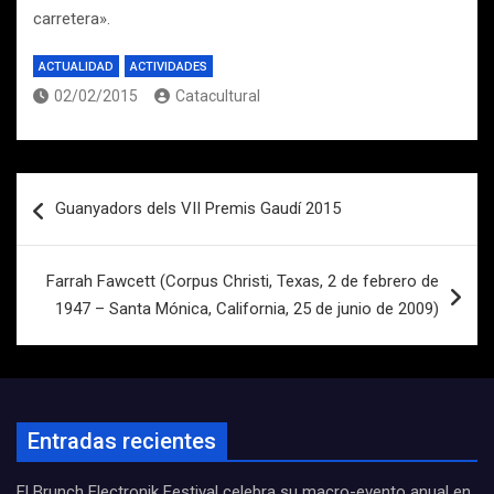
carretera».
ACTUALIDAD
ACTIVIDADES
02/02/2015
Catacultural
Navegación
Guanyadors dels VII Premis Gaudí 2015
de
entradas
Farrah Fawcett (Corpus Christi, Texas, 2 de febrero de
1947 – Santa Mónica, California, 25 de junio de 2009)
Entradas recientes
El Brunch Electronik Festival celebra su macro-evento anual en