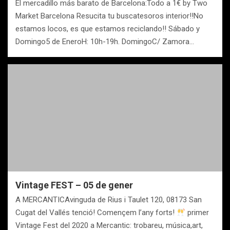
El mercadillo más barato de Barcelona:Todo a 1€ by Two
Market Barcelona Resucita tu buscatesoros interior!!No
estamos locos, es que estamos reciclando!! Sábado y
Domingo5 de EneroH: 10h-19h. DomingoC/ Zamora…
Vintage FEST – 05 de gener
A MERCANTICAvinguda de Rius i Taulet 120, 08173 San
Cugat del Vallés tenció! Començem l’any forts!
primer
Vintage Fest del 2020 a Mercantic: trobareu, música,art,