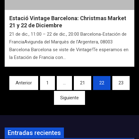
Estació Vintage Barcelona: Christmas Market
21 y 22 de Diciembre
21 de dic., 11:00 – 22 de dic., 20:00 Barcelona-Estación de
FranciaAvigunda del Marquès de l’Argentera, 08003
Barcelona Barcelona se viste de Vintage!Te esperamos en
la Estación de Francia con…
Navegación
Anterior
1
…
21
22
23
de
Siguiente
entradas
Entradas recientes