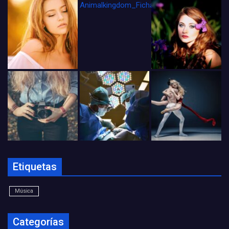
Animalkingdom_FichaCine
Etiquetas
Música
Categorías