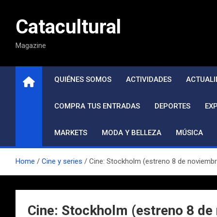
Saltar
al
Catacultural
contenido
Magazine
QUIÉNES SOMOS
ACTIVIDADES
ACTUALI
COMPRA TUS ENTRADAS
DEPORTES
EX
MARKETS
MODA Y BELLEZA
MÚSICA
Home
Cine y series
Cine: Stockholm (estreno 8 de noviembr
Cine: Stockholm (estreno 8 de