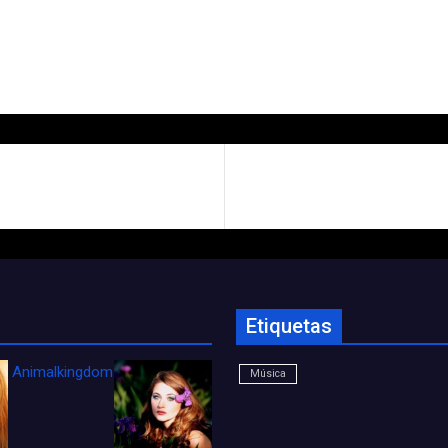
Etiquetas
Animalkingdom_FichaCine
Música