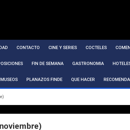
DAD
CONTACTO
CINE Y SERIES
COCTELES
COMEN
POSICIONES
FIN DE SEMANA
GASTRONOMIA
HOTELE
MUSEOS
PLANAZOS FINDE
QUE HACER
RECOMENDA
e)
 noviembre)