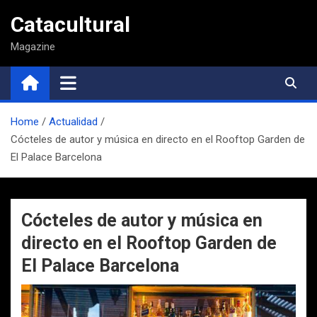
Saltar
Catacultural
al
contenido
Magazine
Home
Actualidad
Cócteles de autor y música en directo en el Rooftop Garden de
El Palace Barcelona
Cócteles de autor y música en
directo en el Rooftop Garden de
El Palace Barcelona