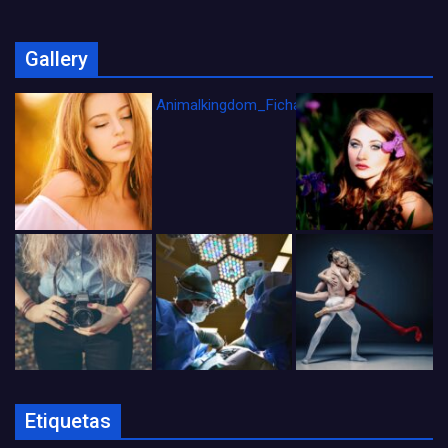
Gallery
Animalkingdom_FichaCine
Etiquetas