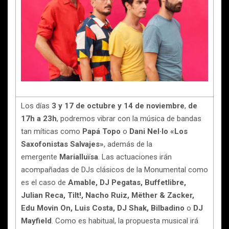
Los días
3 y 17 de octubre y 14 de noviembre
,
de
17h a 23h
, podremos vibrar con la música de bandas
tan míticas como
Papá Topo
o
Dani Nel·lo «Los
Saxofonistas Salvajes»
, además de la
emergente
Marialluïsa
. Las actuaciones irán
acompañadas de DJs clásicos de la Monumental como
es el caso de
Amable, DJ Pegatas, Buffetlibre,
Julian Reca, Tilt!, Nacho Ruiz, Mëther & Zacker,
Edu Movin On, Luis Costa, DJ Shak, Bilbadino
o
DJ
Mayfield
. Como es habitual, la propuesta musical irá