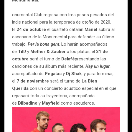
Monumental
.
onumental Club regresa con tres pesos pesados del
indie nacional para la temporada de otoño de 2020.
El
24 de octubre
el cuarteto catalán
Manel
subirá al
escenario de la Monumental para defender su último
trabajo,
Per la bona gent
. Lo harán acompañados
de
Tilt!
y
Mëther & Zacker
a los platos; el
31 de
octubre
será el turno de
Delafé
presentando las
canciones de su álbum más reciente,
Hay un lugar
,
acompañado de
Pegatas
y
Dj Shak
, y para terminar,
el
7 de noviembre
será el turno de
La Bien
Querida
con un concierto acústico especial en el que
repasará toda su trayectoria, acompañada
de
Bilbadino
y
Mayfield
como escuderos.