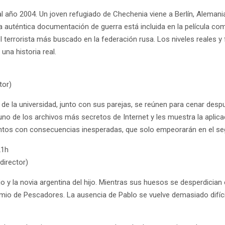
 año 2004. Un joven refugiado de Chechenia viene a Berlín, Alemania,
. La auténtica documentación de guerra está incluida en la película 
errorista más buscado en la federación rusa. Los niveles reales y f
na historia real.
tor)
e la universidad, junto con sus parejas, se reúnen para cenar despu
uno de los archivos más secretos de Internet y les muestra la aplic
eventos con consecuencias inesperadas, que solo empeorarán en el s
21h
director)
jo y la novia argentina del hijo. Mientras sus huesos se desperdicia
mio de Pescadores. La ausencia de Pablo se vuelve demasiado difícil