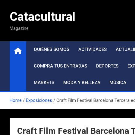
Saltar
al
Catacultural
contenido
Magazine
QUIÉNES SOMOS
ACTIVIDADES
ACTUALI
COMPRA TUS ENTRADAS
DEPORTES
EX
MARKETS
MODA Y BELLEZA
MÚSICA
Home
Exposiciones
Craft Film Festival Barcelona Tercera e
Craft Film Festival Barcelona 