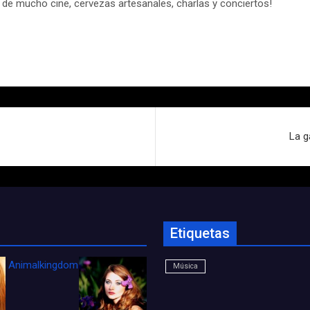
de mucho cine, cervezas artesanales, charlas y conciertos!
La g
Etiquetas
Animalkingdom_FichaCine
Música