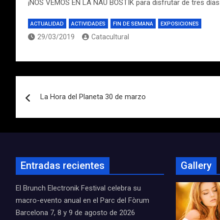
¡NOS VEMOS EN LA NAU BOSTIK para disfrutar de tres días 
ACTUALIDAD
ACTIVIDADES
FIN DE SEMANA
EXPOSICIONES
29/03/2019
Catacultural
Navegación
La Hora del Planeta 30 de marzo
de
entradas
Entradas recientes
Gallery
El Brunch Electronik Festival celebra su
macro-evento anual en el Parc del Fòrum
Barcelona 7, 8 y 9 de agosto de 2026