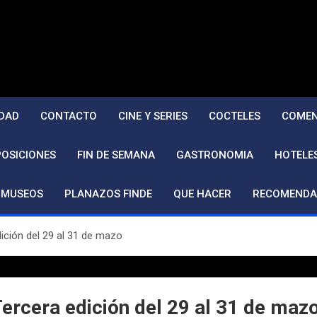
DAD
CONTACTO
CINE Y SERIES
COCTELES
COMEN
POSICIONES
FIN DE SEMANA
GASTRONOMIA
HOTELE
MUSEOS
PLANAZOS FINDE
QUE HACER
RECOMENDA
dición del 29 al 31 de mazo
Tercera edición del 29 al 31 de maz