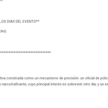
LOS DIAS DEL EVENTO**
ucks)
*******************************
ativa construida como un mecanismo de precisión: un oficial de poli
narcotraficante, cuyo principal interés es sobrevivir otro día; y un ex