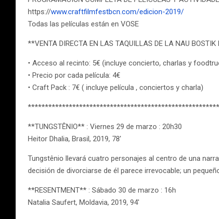
https://
www.craftfilmfestbcn.com/edicion-2019/
Todas las películas están en VOSE
**VENTA DIRECTA EN LAS TAQUILLAS DE LA NAU BOSTIK 
• Acceso al recinto: 5€ (incluye concierto, charlas y foodtr
• Precio por cada película: 4€
• Craft Pack : 7€ ( incluye película , conciertos y charla)
*******************************************************
**TUNGSTÊNIO** : Viernes 29 de marzo : 20h30
Heitor Dhalia, Brasil, 2019, 78′
Tungstênio llevará cuatro personajes al centro de una narr
decisión de divorciarse de él parece irrevocable; un pequeño 
**RESENTMENT** : Sábado 30 de marzo : 16h
Natalia Saufert, Moldavia, 2019, 94′