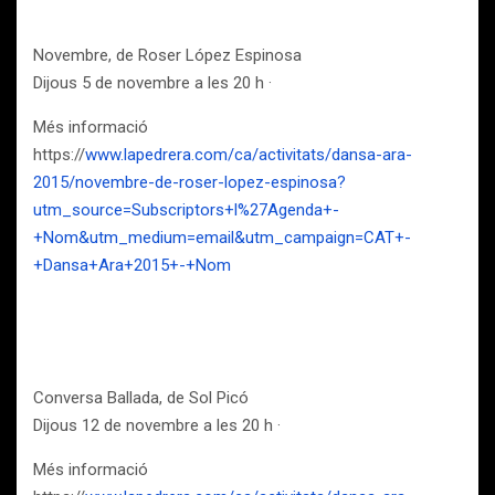
Novembre, de Roser López Espinosa
Dijous 5 de novembre a les 20 h ·
Més informació
https://
www.lapedrera.com/ca/activitats/dansa-ara-
2015/novembre-de-roser-lopez-espinosa?
utm_source=Subscriptors+l%27Agenda+-
+Nom&utm_medium=email&utm_campaign=CAT+-
+Dansa+Ara+2015+-+Nom
Conversa Ballada, de Sol Picó
Dijous 12 de novembre a les 20 h ·
Més informació