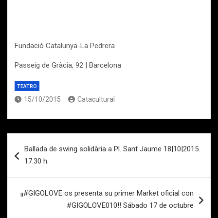
Fundació Catalunya-La Pedrera
Passeig de Gràcia, 92 | Barcelona
TEATRO
15/10/2015
Catacultural
Navegación
Ballada de swing solidària a Pl. Sant Jaume 18|10|2015.
de
17.30 h.
entradas
¡¡#GIGOLOVE os presenta su primer Market oficial con
#GIGOLOVE010!! Sábado 17 de octubre