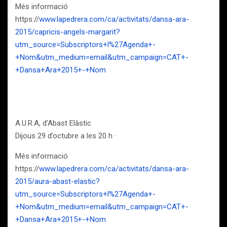
Més informació
https://
www.lapedrera.com/ca/activitats/dansa-ara-
2015/capricis-angels-margarit?
utm_source=Subscriptors+l%27Agenda+-
+Nom&utm_medium=email&utm_campaign=CAT+-
+Dansa+Ara+2015+-+Nom
A.U.R.A, d’Abast Elàstic
Dijous 29 d’octubre a les 20 h ·
Més informació
https://
www.lapedrera.com/ca/activitats/dansa-ara-
2015/aura-abast-elastic?
utm_source=Subscriptors+l%27Agenda+-
+Nom&utm_medium=email&utm_campaign=CAT+-
+Dansa+Ara+2015+-+Nom