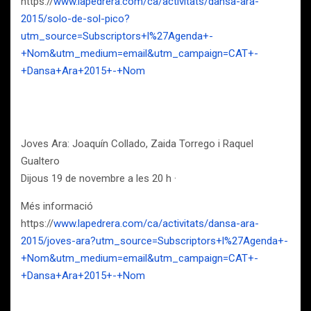
https://
www.lapedrera.com/ca/activitats/dansa-ara-
2015/solo-de-sol-pico?
utm_source=Subscriptors+l%27Agenda+-
+Nom&utm_medium=email&utm_campaign=CAT+-
+Dansa+Ara+2015+-+Nom
Joves Ara: Joaquín Collado, Zaida Torrego i Raquel
Gualtero
Dijous 19 de novembre a les 20 h ·
Més informació
https://
www.lapedrera.com/ca/activitats/dansa-ara-
2015/joves-ara?utm_source=Subscriptors+l%27Agenda+-
+Nom&utm_medium=email&utm_campaign=CAT+-
+Dansa+Ara+2015+-+Nom