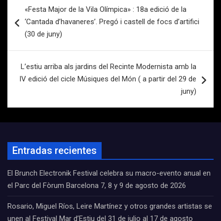
Navegación
«Festa Major de la Vila Olímpica» : 18a edició de la
de
‘Cantada d’havaneres’. Pregó i castell de focs d’artifici
entradas
(30 de juny)
L’estiu arriba als jardins del Recinte Modernista amb la
IV edició del cicle Músiques del Món ( a partir del 29 de
juny)
Entradas recientes
El Brunch Electronik Festival celebra su macro-evento anual en
el Parc del Fòrum Barcelona 7, 8 y 9 de agosto de 2026
Rosario, Miguel Ríos, Leire Martínez y otros grandes artistas se
unen al Festival Mar d’Estiu del 31 de julio al 17 de agosto