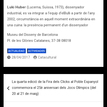
Luki Huber
(Lucerna, Suïssa, 1973), dissenyador
industrial, es va integrar a l’equip d’elBulli a partir de l’any
2002, circumstància en aquell moment extraordinària en
una cuina: la presència permanent d’un dissenyador
Museu del Disseny de Barcelona
Pl. de les Glòries Catalanes, 37-38 08018
ACTUALIDAD
ACTIVIDADES
28/04/2017
Catacultural
Navegación
La quarta edició de la Fira dels Clicks al Poble Espanyol
de
commemora el 25è aniversari dels Jocs Olímpics (del
entradas
20 al 21 de maig)