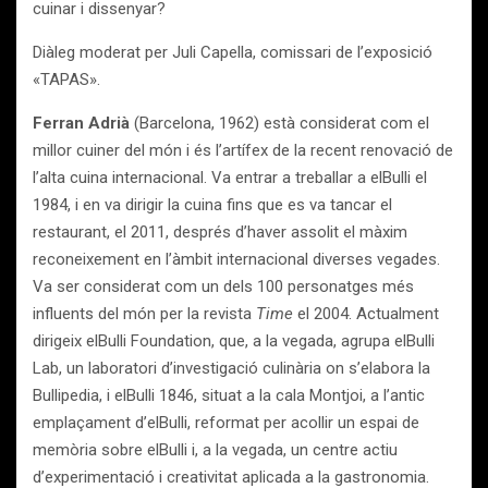
cuinar i dissenyar?
Diàleg moderat per Juli Capella, comissari de l’exposició
«TAPAS».
Ferran Adrià
(Barcelona, 1962) està considerat com el
millor cuiner del món i és l’artífex de la recent renovació de
l’alta cuina internacional. Va entrar a treballar a elBulli el
1984, i en va dirigir la cuina fins que es va tancar el
restaurant, el 2011, després d’haver assolit el màxim
reconeixement en l’àmbit internacional diverses vegades.
Va ser considerat com un dels 100 personatges més
influents del món per la revista
Time
el 2004. Actualment
dirigeix elBulli Foundation, que, a la vegada, agrupa elBulli
Lab, un laboratori d’investigació culinària on s’elabora la
Bullipedia, i elBulli 1846, situat a la cala Montjoi, a l’antic
emplaçament d’elBulli, reformat per acollir un espai de
memòria sobre elBulli i, a la vegada, un centre actiu
d’experimentació i creativitat aplicada a la gastronomia.