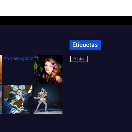
Etiquetas
Animalkingdom_FichaCine
Música