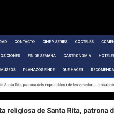
DAD
CONTACTO
CINE Y SERIES
COCTELES
COMEN
POSICIONES
FIN DE SEMANA
GASTRONOMIA
HOTELE
MUSEOS
PLANAZOS FINDE
QUE HACER
RECOMENDA
a de Santa Rita, patrona dels impossibles i de les venedores ambulant
ta religiosa de Santa Rita, patrona 