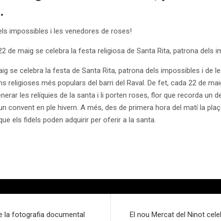
.
els impossibles i les venedores de roses!
 22 de maig se celebra la festa religiosa de Santa Rita, patrona dels
aig se celebra la festa de Santa Rita, patrona dels impossibles i de
s religioses més populars del barri del Raval. De fet, cada 22 de mai
nerar les relíquies de la santa i li porten roses, flor que recorda un del
d’un convent en ple hivern. A més, des de primera hora del matí la pl
e els fidels poden adquirir per oferir a la santa.
e la fotografia documental
El nou Mercat del Ninot celeb