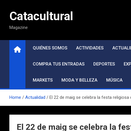
Saltar
al
Catacultural
contenido
Magazine
QUIÉNES SOMOS
ACTIVIDADES
ACTUALI
COMPRA TUS ENTRADAS
DEPORTES
EX
MARKETS
MODA Y BELLEZA
MÚSICA
Home
Actualidad
El 22 de maig se celebra la festa religios
El 22 de maig se celebra la fes