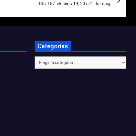
135-157, els dies 19, 20 i 21 de maig.
Categorías
Categorías