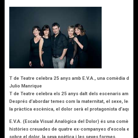
T de Teatre celebra 25 anys amb E.V.A., una comèdia dramà
Julio Manrique
T de Teatre celebra els 25 anys dalt dels escenaris amb l’e
Després d’abordar temes com la maternitat, el sexe, les cri
la pràctica escènica, el dolor serà el protagonista d’aquest
E.V.A. (Escala Visual Analògica del Dolor) és una comèdia 
històries creuades de quatre ex-companyes d’escola ens f
sobre el dolor, la seva poètica i les seves formes.