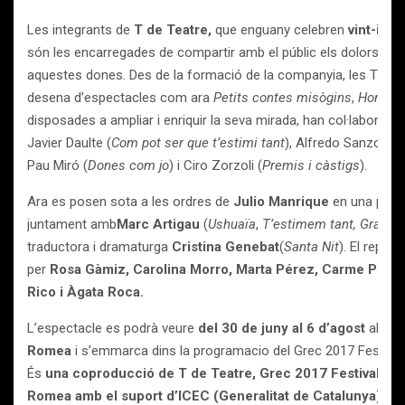
Les integrants de
T de Teatre,
que enguany celebren
vint-i-ci
són les encarregades de compartir amb el públic els dolors div
aquestes dones. Des de la formació de la companyia, les T de 
desena d’espectacles com ara
Petits contes misògins
,
Homes! 
disposades a ampliar i enriquir la seva mirada, han col·laborat
Javier Daulte (
Com pot ser que t’estimi tant
), Alfredo Sanzol (
D
Pau Miró (
Dones com jo
) i Ciro Zorzoli (
Premis i càstigs
).
Ara es posen sota a les ordres de
Julio Manrique
en una peça 
juntament amb
Marc Artigau
(
Ushuaïa
,
T’estimem tant, Grace
)
traductora i dramaturga
Cristina Genebat
(
Santa Nit
). El repar
per
Rosa Gàmiz, Carolina Morro, Marta Pérez, Carme Pla, Al
Rico i Àgata Roca.
L’espectacle es podrà veure
del 30 de juny al 6 d’agost
al
Tea
Romea
i s’emmarca dins la programacio del Grec 2017 Festival
És
una coproducció de T de Teatre, Grec 2017 Festival de 
Romea amb el suport d’ICEC (Generalitat de Catalunya).