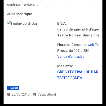
continuen endavant.
Julio Manrique
E.V.A.
del 30 de juny al 6 d’agost
Teatre Romea, Barcelona
Horaris:
Consultar
web
Teatre
Preus:
de 19€ a 28€
Venda d’entrades
Més info:
GREC FESTIVAL DE BARCE
TEATRE ROMEA
TEATRO
23/05/2017
Catacultural