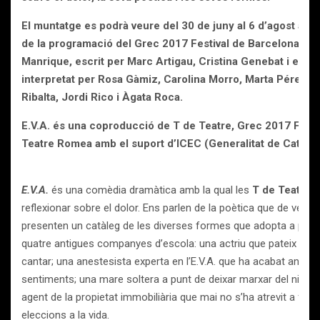
El muntatge es podrà veure del 30 de juny al 6 d’agost al 
de la programació del Grec 2017 Festival de Barcelona. Està
Manrique, escrit per Marc Artigau, Cristina Genebat i el ma
interpretat per Rosa Gàmiz, Carolina Morro, Marta Pérez, C
Ribalta, Jordi Rico i Àgata Roca.
E.V.A. és una coproducció de T de Teatre, Grec 2017 Festi
Teatre Romea amb el suport d’ICEC (Generalitat de Catalun
E.V.A.
és una comèdia dramàtica amb la qual les
T de Teatre
e
reflexionar sobre el dolor. Ens parlen de la poètica que de vega
presenten un catàleg de les diverses formes que adopta a partir
quatre antigues companyes d’escola: una actriu que pateix un b
cantar; una anestesista experta en l’E.V.A. que ha acabat aneste
sentiments; una mare soltera a punt de deixar marxar del niu la sev
agent de la propietat immobiliària que mai no s’ha atrevit a fer 
eleccions a la vida.