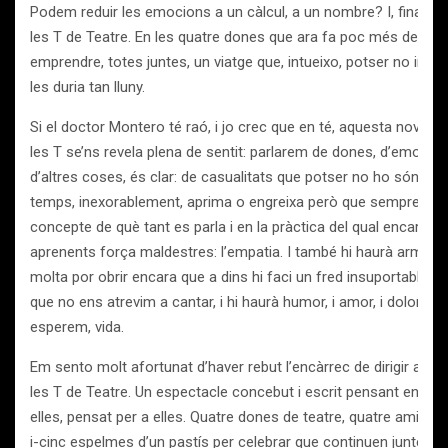
Podem reduir les emocions a un càlcul, a un nombre? I, finalmen
les T de Teatre. En les quatre dones que ara fa poc més de vint
emprendre, totes juntes, un viatge que, intueixo, potser no imag
les duria tan lluny.
Si el doctor Montero té raó, i jo crec que en té, aquesta nova “e
les T se’ns revela plena de sentit: parlarem de dones, d’emocion
d’altres coses, és clar: de casualitats que potser no ho són del 
temps, inexorablement, aprima o engreixa però que sempre modi
concepte de què tant es parla i en la pràctica del qual encara 
aprenents força maldestres: l’empatia. I també hi haurà armari
molta por obrir encara que a dins hi faci un fred insuportable, i
que no ens atrevim a cantar, i hi haurà humor, i amor, i dolor i tea
esperem, vida.
Em sento molt afortunat d’haver rebut l’encàrrec de dirigir aqu
les T de Teatre. Un espectacle concebut i escrit pensant en ell
elles, pensat per a elles. Quatre dones de teatre, quatre amigue
i-cinc espelmes d’un pastís per celebrar que continuen juntes, en