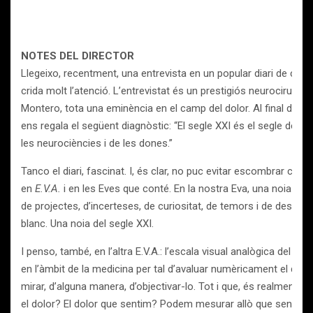
NOTES DEL DIRECTOR
Llegeixo, recentment, una entrevista en un popular diari de cas
crida molt l’atenció. L’entrevistat és un prestigiós neurocirurgià,
Montero, tota una eminència en el camp del dolor. Al final de l’en
ens regala el següent diagnòstic: “El segle XXI és el segle de l
les neurociències i de les dones.”
Tanco el diari, fascinat. I, és clar, no puc evitar escombrar cap
en
E.V.A.
i en les Eves que conté. En la nostra Eva, una noia de 
de projectes, d’incerteses, de curiositat, de temors i de desig. 
blanc. Una noia del segle XXI.
I penso, també, en l’altra E.V.A.: l’escala visual analògica del dolo
en l’àmbit de la medicina per tal d’avaluar numèricament el dolo
mirar, d’alguna manera, d’objectivar-lo. Tot i que, és realment po
el dolor? El dolor que sentim? Podem mesurar allò que sentim, 