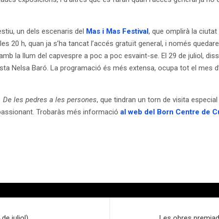
estiu, un dels escenaris del
Mas i Mas Festival
, que omplirà la ciutat
 20 h, quan ja s’ha tancat l’accés gratuït general, i només quedarem 
 amb la llum del capvespre a poc a poc esvaint-se. El 29 de juliol, d
anista Nelsa Baró. La programació és més extensa, ocupa tot el mes d’
 De les pedres a les persones
, que tindran un torn de visita especial
 apassionant. Trobaràs més informació
al web del Born Centre de C
de juliol)
Les obres premiade