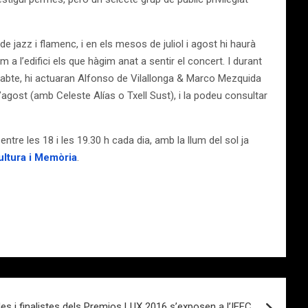
 de jazz i flamenc, i en els mesos de juliol i agost hi haurà
a l’edifici els que hàgim anat a sentir el concert. I durant
issabte, hi actuaran Alfonso de Vilallonga & Marco Mezquida
agost (amb Celeste Alías o Txell Sust), i la podeu consultar
 entre les 18 i les 19.30 h cada dia, amb la llum del sol ja
ultura i Memòria
.
s i finalistes dels Premios LUX 2016 s’exposen a l’IEFC