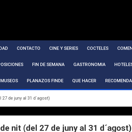
DAD
CONTACTO
CINE Y SERIES
COCTELES
COMEN
POSICIONES
FIN DE SEMANA
GASTRONOMIA
HOTELE
MUSEOS
PLANAZOS FINDE
QUE HACER
RECOMENDA
el 27 de juny al 31 d´agost)
 de nit (del 27 de juny al 31 d´agost)