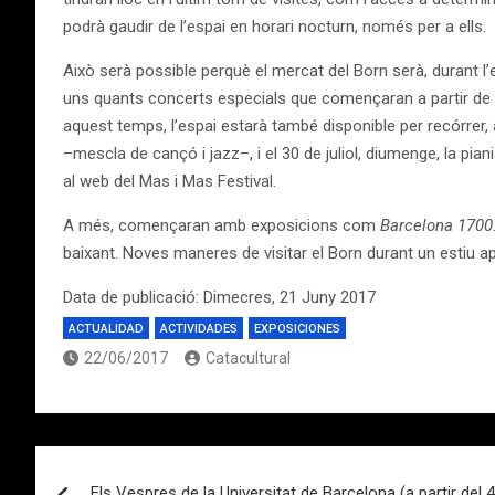
podrà gaudir de l’espai en horari nocturn, només per a ells.
Això serà possible perquè el mercat del Born serà, durant l’
uns quants concerts especials que començaran a partir de les
aquest temps, l’espai estarà també disponible per recórrer,
–mescla de cançó i jazz–, i el 30 de juliol, diumenge, la pi
al web del Mas i Mas Festival.
A més, començaran amb exposicions com
Barcelona 1700.
baixant. Noves maneres de visitar el Born durant un estiu
Data de publicació: Dimecres, 21 Juny 2017
ACTUALIDAD
ACTIVIDADES
EXPOSICIONES
22/06/2017
Catacultural
Navegación
Els Vespres de la Universitat de Barcelona (a partir del 4 