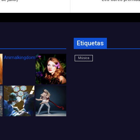
Etiquetas
Animalkingdom_FichaCine
Música