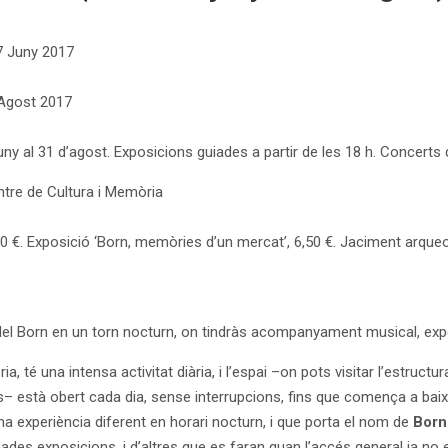
7 Juny 2017
 Agost 2017
uny al 31 d’agost. Exposicions guiades a partir de les 18 h. Concerts d
ntre de Cultura i Memòria
,80 €. Exposició ‘Born, memòries d’un mercat’, 6,50 €. Jaciment arqueol
cat del Born en un torn nocturn, on tindràs acompanyament musical, e
, té una intensa activitat diària, i l’espai –on pots visitar l’estructu
– està obert cada dia, sense interrupcions, fins que comença a baixar
a experiència diferent en horari nocturn, i que porta el nom de
Born 
inades exposicions, i d’altres que es faran quan l’accés general ja no 