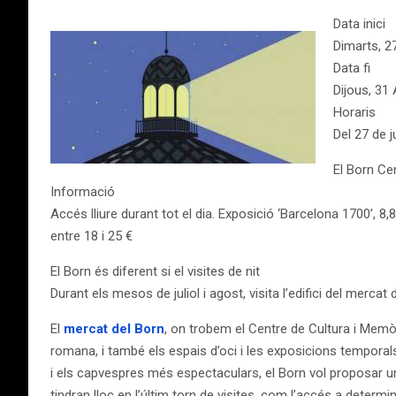
Data inici
Dimarts, 2
Data fi
Dijous, 31
Horaris
Del 27 de j
El Born Ce
Informació
Accés lliure durant tot el dia. Exposició ‘Barcelona 1700’, 8
entre 18 i 25 €
El Born és diferent si el visites de nit
Durant els mesos de juliol i agost, visita l’edifici del mer
El
mercat del Born
, on trobem el Centre de Cultura i Memòria
romana, i també els espais d’oci i les exposicions temporals
i els capvespres més espectaculars, el Born vol proposar un
tindran lloc en l’últim torn de visites, com l’accés a determ