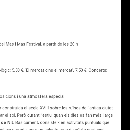
el Mas i Mas Festival, a partir de les 20 h
ògic: 5,50 €. ‘El mercat dins el mercat’, 7,50 €. Concerts:
xposicions i una atmosfera especial
ra construïda al segle XVIII sobre les ruïnes de l’antiga ciutat
 el sol. Però durant l’estiu, quan els dies es fan més llargs
de Nit.
Bàsicament, consisteix en activitats puntuals que
estigui permès, però un selecte grup de públic privilegiat