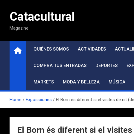
Saltar
al
Catacultural
contenido
Magazine
QUIÉNES SOMOS
ACTIVIDADES
ACTUALI
COMPRA TUS ENTRADAS
DEPORTES
EX
MARKETS
MODA Y BELLEZA
MÚSICA
Home
Exposiciones
El Born és diferent si el visites de nit (d
El Born és diferent si el visites