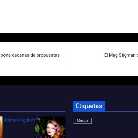
ropone decenas de propuestas
El Mag Stigman c
Etiquetas
Animalkingdom_FichaCine
Música