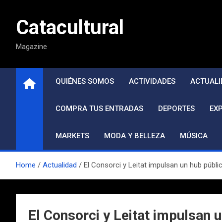
Saltar
al
Catacultural
contenido
Magazine
QUIÉNES SOMOS
ACTIVIDADES
ACTUALI
COMPRA TUS ENTRADAS
DEPORTES
EX
MARKETS
MODA Y BELLEZA
MÚSICA
Home
Actualidad
El Consorci y Leitat impulsan un hub públ
El Consorci y Leitat impulsan 