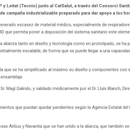
P y Leitat (Tecnio)
junto al CatSalut, a través del Consorci Sani
 de campaña industrializable preparado para dar apoyo a los hos
enerado escasez de material médico, especialmente de respiradores 
D que permita poner a disposición del sistema sanitario este eleme
la alianza tanto en diseño y tecnología como en prototipado, se ha p
dustrialmente escalable, de forma que se puede llegar a una capacida
 la que se ha simplificado al máximo su diseño y componentes con el
y ensamblaje.
, Sr. Magí Galindo, y validado médicamente por el Dr. Lluís Blanch, Dir
rimientos que puedan quedar pendientes según la Agencia Estatal de
as Airbus y Navantia que se han unido a la alianza, que también se