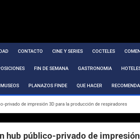
DAD
CONTACTO
CINE Y SERIES
COCTELES
COMEN
POSICIONES
FIN DE SEMANA
GASTRONOMIA
HOTELE
MUSEOS
PLANAZOS FINDE
QUE HACER
RECOMENDA
ico-privado de impresión 3D para la producción de respiradores
un hub público-privado de impresión