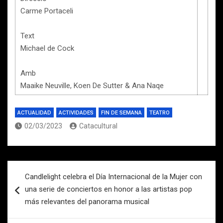
Carme Portaceli
Text
Michael de Cock
Amb
Maaike Neuville, Koen De Sutter & Ana Naqe
ACTUALIDAD
ACTIVIDADES
FIN DE SEMANA
TEATRO
02/03/2023
Catacultural
Navegación
Candlelight celebra el Día Internacional de la Mujer con
de
una serie de conciertos en honor a las artistas pop
entradas
más relevantes del panorama musical