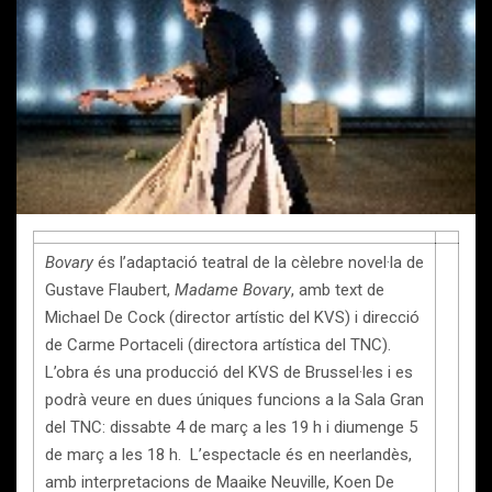
Bovary
és l’adaptació teatral de la cèlebre novel·la de
Gustave Flaubert,
Madame Bovary
, amb text de
Michael De Cock (director artístic del KVS) i direcció
de Carme Portaceli (directora artística del TNC).
L’obra és una producció del KVS de Brussel·les i es
podrà veure en dues úniques funcions a la Sala Gran
del TNC: dissabte 4 de març a les 19 h i diumenge 5
de març a les 18 h. L’espectacle és en neerlandès,
amb interpretacions de Maaike Neuville, Koen De