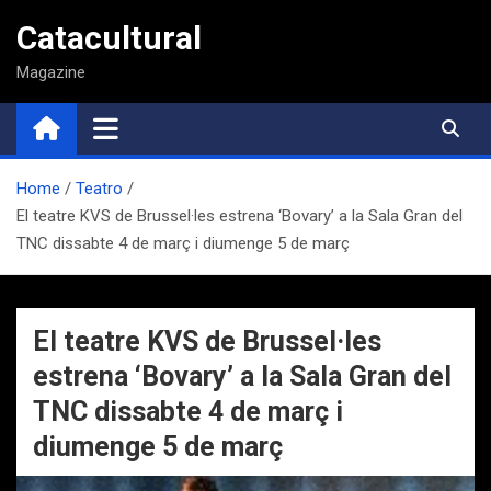
Saltar
Catacultural
al
contenido
Magazine
Home
Teatro
El teatre KVS de Brussel·les estrena ‘Bovary’ a la Sala Gran del
TNC dissabte 4 de març i diumenge 5 de març
El teatre KVS de Brussel·les
estrena ‘Bovary’ a la Sala Gran del
TNC dissabte 4 de març i
diumenge 5 de març