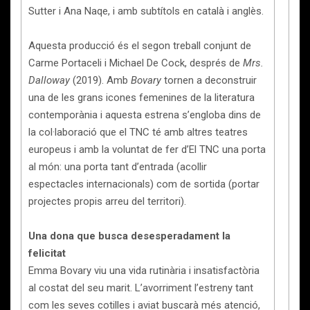
Sutter i Ana Naqe, i amb subtítols en català i anglès.
Aquesta producció és el segon treball conjunt de
Carme Portaceli i Michael De Cock, després de
Mrs.
Dalloway
(2019). Amb
Bovary
tornen a deconstruir
una de les grans icones femenines de la literatura
contemporània i aquesta estrena s’engloba dins de
la col·laboració que el TNC té amb altres teatres
europeus i amb la voluntat de fer d’El TNC una porta
al món: una porta tant d’entrada (acollir
espectacles internacionals) com de sortida (portar
projectes propis arreu del territori).
Una dona que busca desesperadament la
felicitat
Emma Bovary viu una vida rutinària i insatisfactòria
al costat del seu marit. L’avorriment l’estreny tant
com les seves cotilles i aviat buscarà més atenció,