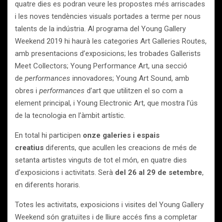
quatre dies es podran veure les propostes més arriscades
i les noves tendències visuals portades a terme per nous
talents de la indústria. Al programa del Young Gallery
Weekend 2019 hi haurà les categories Art Galleries Routes,
amb presentacions d’exposicions; les trobades Gallerists
Meet Collectors; Young Performance Art, una secció
de
performances
innovadores; Young Art Sound, amb
obres i
performances
d’art que utilitzen el so com a
element principal, i Young Electronic Art, que mostra l’ús
de la tecnologia en l’àmbit artístic.
En total hi participen
onze galeries i espais
creatius
diferents, que acullen les creacions de més de
setanta artistes vinguts de tot el món, en quatre dies
d’exposicions i activitats. Serà
del 26 al 29 de setembre
,
en diferents horaris.
Totes les activitats, exposicions i visites del Young Gallery
Weekend són gratuïtes i de lliure accés fins a completar