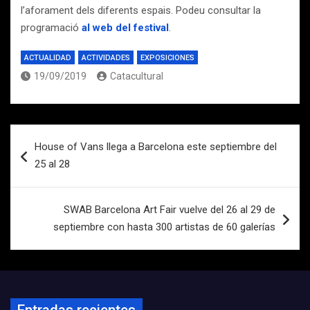
l’aforament dels diferents espais. Podeu consultar la
programació
al web del festival
.
ACTUALIDAD
ACTIVIDADES
EXPOSICIONES
19/09/2019
Catacultural
Navegación
House of Vans llega a Barcelona este septiembre del
de
25 al 28
entradas
SWAB Barcelona Art Fair vuelve del 26 al 29 de
septiembre con hasta 300 artistas de 60 galerías