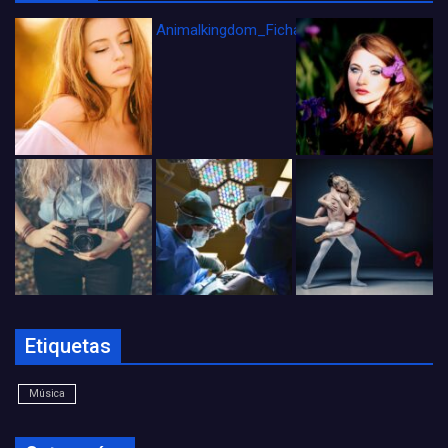
Animalkingdom_FichaCine
Etiquetas
Música