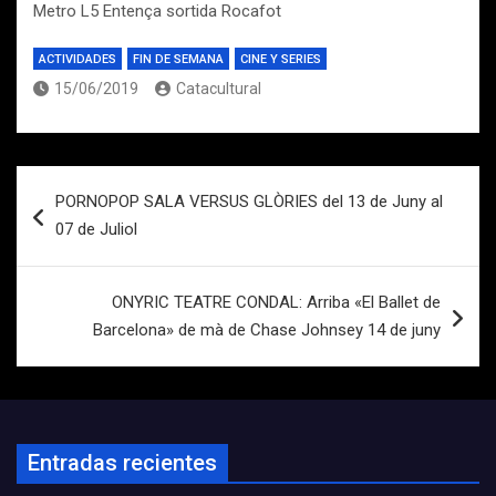
Metro L5 Entença sortida Rocafot
ACTIVIDADES
FIN DE SEMANA
CINE Y SERIES
15/06/2019
Catacultural
Navegación
PORNOPOP SALA VERSUS GLÒRIES del 13 de Juny al
de
07 de Juliol
entradas
ONYRIC TEATRE CONDAL: Arriba «El Ballet de
Barcelona» de mà de Chase Johnsey 14 de juny
Entradas recientes