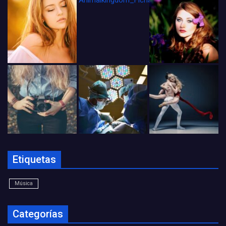
Animalkingdom_FichaCine
Etiquetas
Música
Categorías