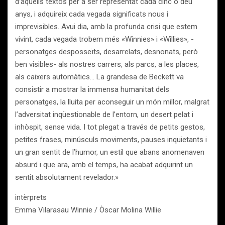
d’aquells textos per a ser representat cada cinc o deu
anys, i adquireix cada vegada significats nous i
imprevisibles. Avui dia, amb la profunda crisi que estem
vivint, cada vegada trobem més «Winnies» i «Willies», -
personatges desposseïts, desarrelats, desnonats, però
ben visibles- als nostres carrers, als parcs, a les places,
als caixers automàtics… La grandesa de Beckett va
consistir a mostrar la immensa humanitat dels
personatges, la lluita per aconseguir un món millor, malgrat
l’adversitat inqüestionable de l’entorn, un desert pelat i
inhòspit, sense vida. I tot plegat a través de petits gestos,
petites frases, minúsculs moviments, pauses inquietants i
un gran sentit de l’humor, un estil que abans anomenaven
absurd i que ara, amb el temps, ha acabat adquirint un
sentit absolutament revelador.»
intèrprets
Emma Vilarasau Winnie / Òscar Molina Willie