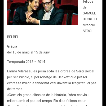
feliços
de
SAMUEL
BECKETT
direcció
SERGI
BELBEL
Gràcia
del 15 de maig al 15 de juny
Temporada 2013 – 2014
Emma Vilarasau es posa sota les ordres de Sergi Belbel
per ser Winnie, el personatge de Beckett que potser
expressa millor la tenacitat vital davant la fragilitat i el pas
del temps.
«Com els grans clàssics de la història, l’obra canvia i
millora amb el pas del temps. Els dies feliços és un